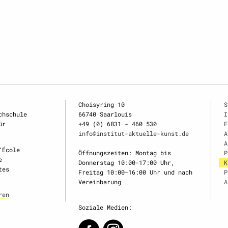
Choisyring 10
S
chschule
66740 Saarlouis
I
ür
+49 (0) 6831 - 460 530
F
info@institut-aktuelle-kunst.de
A
A
‘École
Öffnungszeiten: Montag bis
P
e
Donnerstag 10:00-17:00 Uhr,
K
tes
Freitag 10:00-16:00 Uhr und nach
P
Vereinbarung
A
ren
Soziale Medien: