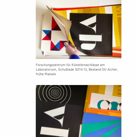
Forschungszentrum für Künstlernachlässe am
Laboratorium, Schublade S014.12, Bestand Otl Aicher,
frühe Plakate