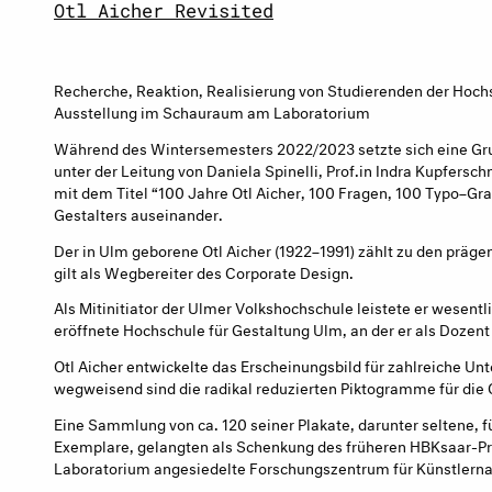
Otl Aicher Revisited
Recherche, Reaktion, Realisierung von Studierenden der Hoch
Ausstellung im Schauraum am Laboratorium
Während des Wintersemesters 2022/2023 setzte sich eine G
unter der Leitung von Daniela Spinelli, Prof.in Indra Kupfersc
mit dem Titel “100 Jahre Otl Aicher, 100 Fragen, 100 Typo–Gr
Gestalters auseinander.
Der in Ulm geborene Otl Aicher (1922–1991) zählt zu den präg
gilt als Wegbereiter des Corporate Design.
Als Mitinitiator der Ulmer Volkshochschule leistete er wesentl
eröffnete Hochschule für Gestaltung Ulm, an der er als Dozent
Otl Aicher entwickelte das Erscheinungsbild für zahlreiche U
wegweisend sind die radikal reduzierten Piktogramme für di
Eine Sammlung von ca. 120 seiner Plakate, darunter seltene, 
Exemplare, gelangten als Schenkung des früheren HBKsaar-Pr
Laboratorium angesiedelte Forschungszentrum für Künstlerna