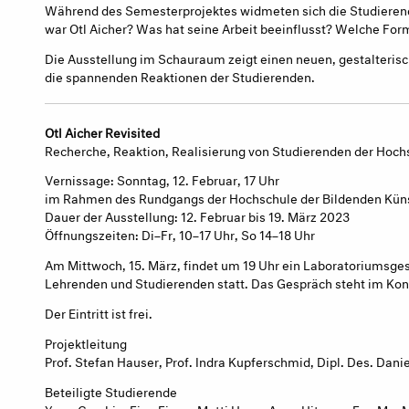
Während des Semesterprojektes widmeten sich die Studieren
war Otl Aicher? Was hat seine Arbeit beeinflusst? Welche For
Die Ausstellung im Schauraum zeigt einen neuen, gestalteri
die spannenden Reaktionen der Studierenden.
Otl Aicher Revisited
Recherche, Reaktion, Realisierung von Studierenden der Hoch
Vernissage: Sonntag, 12. Februar, 17 Uhr
im Rahmen des Rundgangs der Hochschule der Bildenden Kün
Dauer der Ausstellung: 12. Februar bis 19. März 2023
Öffnungszeiten: Di–Fr, 10–17 Uhr, So 14–18 Uhr
Am Mittwoch, 15. März, findet um 19 Uhr ein Laboratoriumsges
Lehrenden und Studierenden statt. Das Gespräch steht im Kont
Der Eintritt ist frei.
Projektleitung
Prof. Stefan Hauser, Prof. Indra Kupferschmid, Dipl. Des. Danie
Beteiligte Studierende
Yann Crosbie, Finn Fiege, Matti Henn, Anne Hitzges, Fan Mu,