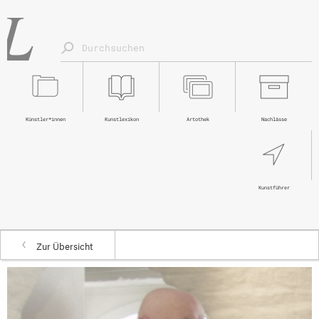
Künstler*innen
Kunstlexikon
Artothek
Nachlässe
Kunstführer
Zur Übersicht