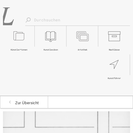
Künstler*innen
Kunstlexikon
Artothek
Nachlässe
Kunstführer
Zur Übersicht