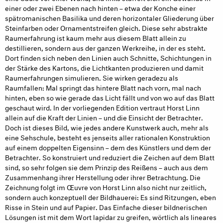
einer oder zwei Ebenen nach hinten – etwa der Konche einer
spätromanischen Basilika und deren horizontaler Gliederung über
Steinfarben oder Ornamentstreifen gleich. Diese sehr abstrakte
Raumerfahrung ist kaum mehr aus diesem Blatt allein zu
destillieren, sondern aus der ganzen Werkreihe, in der es steht.
Dort finden sich neben den Linien auch Schnitte, Schichtungen in
der Stärke des Kartons, die Lichtkanten produzieren und damit
Raumerfahrungen simulieren. Sie wirken geradezu als
Raumfallen: Mal springt das hintere Blatt nach vorn, mal nach
hinten, eben so wie gerade das Licht fällt und von wo auf das Blatt
geschaut wird. In der vorliegenden Edition vertraut Horst Linn
allein auf die Kraft der Linien – und die Einsicht der Betrachter.
Doch ist dieses Bild, wie jedes andere Kunstwerk auch, mehr als
eine Sehschule, besteht es jenseits aller rationalen Konstruktion
auf einem doppelten Eigensinn – dem des Künstlers und dem der
Betrachter. So konstruiert und reduziert die Zeichen auf dem Blatt
sind, so sehr folgen sie dem Prinzip des Reißens – auch aus dem
Zusammenhang ihrer Herstellung oder ihrer Betrachtung. Die
Zeichnung folgt im Œuvre von Horst Linn also nicht nur zeitlich,
sondern auch konzeptuell der Bildhauerei: Es sind Ritzungen, eben
Risse in Stein und auf Papier. Das Einfache dieser bildnerischen
Lösungen ist mit dem Wort lapidar zu greifen, wörtlich als lineares