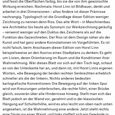
und fasst die Oberflächen farbig, bis sie die von ihm gewünschte
Wirkung erreichen. Nochmals: Horst Linn ist Bildhauer, denkt und
arbeitet in drei Dimensionen – alles Andere ist dieser Prämisse
nachrangig. Typologisch ist die Grundlage dieser Edition weniger
Zeichnung zu nennen denn Riss. Das alte Wort – in Maschinenbau
wie Architektur bis heute als Synonym zur Werkzeichnung geläufig
– verweist weniger auf den Duktus des Zeichnens als auf die
Funktion des Gezeichneten. Der Riss ist dem Design näher als der
Kunst und hat ganz andere Konnotationen im Vorgeführten. Es ist
nicht falsch, beim Anschauen dieser Edition von Horst Linn
beispielsweise an den Ausriss eines Stadtplans zu denken: Es geht
um Linien, deren Orientierung im Raum und die Konditionen ihrer
Wahrnehmung. Wer dieses Blatt vor sich auf den Tisch legt, schaut
es von der Unterkante her an, und dann ist, mit Horst Linns eigenen
Worten, »die Bewegung der beiden rechten Senkrechten erheblich
schneller als die der linken«. Nichts anderes bedeuten
kartografische Konventionen: Die Bewegung auf der linken Spur
wird von Kreuzungen unterbrochen, die rechte führt, einer Brücke
gleich, souverän über alle Hindernisse hinweg. Stellt man sich das
Blatt jedoch an der Wand vor, gerahmt und in der klassischen
Hängung auf Schulterhöhe, wird es also leicht von oben nach unten
angesehen, ist die Wahrnehmung eine andere: Jetzt steht rechts
eine Säule vor einer Wand, und links staffelt sich ein Gewände in