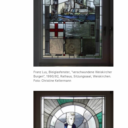
Franz Luy, Bleiglasfenster, "verschwundene Weiskircher
Burgen", 1990/92, Rathaus, Sitzungssaal, Weiskirchen.
Foto: Christine Kellermann