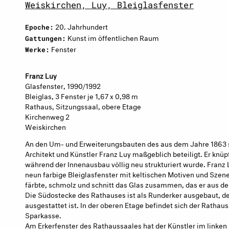
Weiskirchen, Luy, Bleiglasfenster
20. Jahrhundert
Epoche:
Kunst im öffentlichen Raum
Gattungen:
Fenster
Werke:
Franz Luy
Glasfenster, 1990/1992
Bleiglas, 3 Fenster je 1,67 x 0,98 m
Rathaus, Sitzungssaal, obere Etage
Kirchenweg 2
Weiskirchen
An den Um- und Erweiterungsbauten des aus dem Jahre 1863
Architekt und Künstler Franz Luy maßgeblich beteiligt. Er k
während der Innenausbau völlig neu strukturiert wurde. Franz
neun farbige Bleiglasfenster mit keltischen Motiven und Szene
färbte, schmolz und schnitt das Glas zusammen, das er aus d
Die Südostecke des Rathauses ist als Runderker ausgebaut, der
ausgestattet ist. In der oberen Etage befindet sich der Rathau
Sparkasse.
Am Erkerfenster des Rathaussaales hat der Künstler im linke