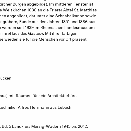
cher Burgen abgebildet. Im mittleren Fenster ist
e Weiskirchen 1030 an die Trierer Abtei St. Matthias
nnen abgebildet, darunter eine Schnabelkanne sowie
tengräbern, Funde aus den Jahren 1851 und 1866 aus
ale werden seit 1939 im Rheinischen Landesmuseum
h im »Haus des Gastes«. Mit ihrer farbigen
e werden sie für die Menschen vor Ort präsent
rücken
us) mit Räumen für sein Architekturbüro
utechniker Alfred Herrmann aus Lebach
. Bd. 5 Landkreis Merzig-Wadern 1945 bis 2012.