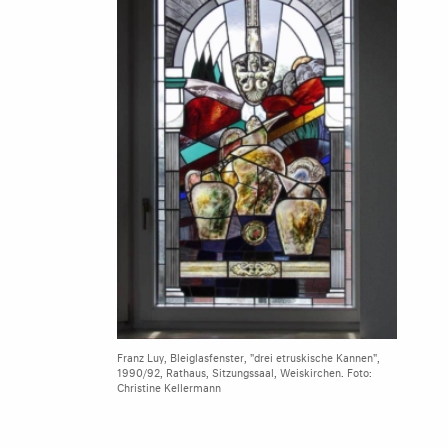
Franz Luy, Bleiglasfenster, "drei etruskische Kannen",
1990/92, Rathaus, Sitzungssaal, Weiskirchen. Foto:
Christine Kellermann