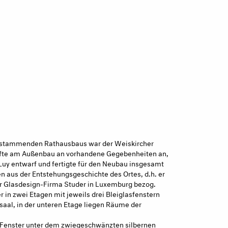
 stammenden Rathausbaus war der Weiskircher
nüpfte am Außenbau an vorhandene Gegebenheiten an,
 Luy entwarf und fertigte für den Neubau insgesamt
n aus der Entstehungsgeschichte des Ortes, d.h. er
er Glasdesign-Firma Studer in Luxemburg bezog.
 in zwei Etagen mit jeweils drei Bleiglasfenstern
ssaal, in der unteren Etage liegen Räume der
n Fenster unter dem zwiegeschwänzten silbernen