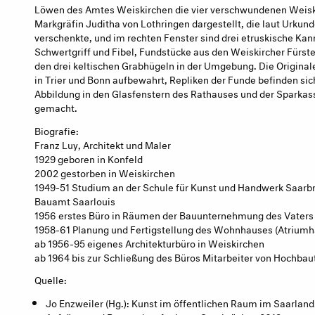
Löwen des Amtes Weiskirchen die vier verschwundenen Weiskir
Markgräfin Juditha von Lothringen dargestellt, die laut Urkund
verschenkte, und im rechten Fenster sind drei etruskische Ka
Schwertgriff und Fibel, Fundstücke aus den Weiskircher Fürs
den drei keltischen Grabhügeln in der Umgebung. Die Origin
in Trier und Bonn aufbewahrt, Repliken der Funde befinden sic
Abbildung in den Glasfenstern des Rathauses und der Sparkass
gemacht.
Biografie:
Franz Luy, Architekt und Maler
1929 geboren in Konfeld
2002 gestorben in Weiskirchen
1949-51 Studium an der Schule für Kunst und Handwerk Saarb
Bauamt Saarlouis
1956 erstes Büro in Räumen der Bauunternehmung des Vaters
1958-61 Planung und Fertigstellung des Wohnhauses (Atriumha
ab 1956-95 eigenes Architekturbüro in Weiskirchen
ab 1964 bis zur Schließung des Büros Mitarbeiter von Hochba
Quelle:
Jo Enzweiler (Hg.): Kunst im öffentlichen Raum im Saarland