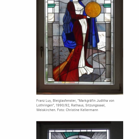
Franz Luy, Bleiglasfenster, "Markgräfin Juditha von
Lothringen", 1990/92, Rathaus, Sitzungssaal,
Weiskirchen. Foto: Christine Kellermann