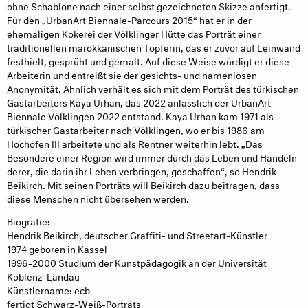
ohne Schablone nach einer selbst gezeichneten Skizze anfertigt.
Für den „UrbanArt Biennale-Parcours 2015“ hat er in der
ehemaligen Kokerei der Völklinger Hütte das Porträt einer
traditionellen marokkanischen Töpferin, das er zuvor auf Leinwand
festhielt, gesprüht und gemalt. Auf diese Weise würdigt er diese
Arbeiterin und entreißt sie der gesichts- und namenlosen
Anonymität. Ähnlich verhält es sich mit dem Porträt des türkischen
Gastarbeiters Kaya Urhan, das 2022 anlässlich der UrbanArt
Biennale Völklingen 2022 entstand. Kaya Urhan kam 1971 als
türkischer Gastarbeiter nach Völklingen, wo er bis 1986 am
Hochofen III arbeitete und als Rentner weiterhin lebt. „Das
Besondere einer Region wird immer durch das Leben und Handeln
derer, die darin ihr Leben verbringen, geschaffen“, so Hendrik
Beikirch. Mit seinen Porträts will Beikirch dazu beitragen, dass
diese Menschen nicht übersehen werden.
Biografie:
Hendrik Beikirch, deutscher Graffiti- und Streetart-Künstler
1974 geboren in Kassel
1996-2000 Studium der Kunstpädagogik an der Universität
Koblenz-Landau
Künstlername: ecb
fertigt Schwarz-Weiß-Porträts