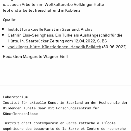
u. a. auch Arbeiten im Weltkulturerbe Völklinger Hütte
lebt und arbeitet freischaffend in Koblenz
Quelle:
Institut für aktuelle Kunst im Saarland, Archiv
Cathrin Elss-Seringhaus: Ein Türke als Aushängeschild für die
Hütte. In: Saarbrücker Zeitung vom 12.04.2022, S. B6
voelklinger-hütte_KünstlerInnen_Hendrik Beikirch
(30.06.2022)
Redaktion Margarete Wagner-Grill
Laboratorium
Institut für aktuelle Kunst im Saarland an der Hochschule der
Bildenden Künste Saar mit Forschungszentrum für
Künstlernachlässe
Institut d‘art contemporain en Sarre rattaché à l‘École
supérieure des beaux-arts de la Sarre et Centre de recherche