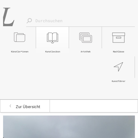
Künstler*innen
Kunstlexikon
Artothek
Nachlässe
Kunstführer
Zur Übersicht