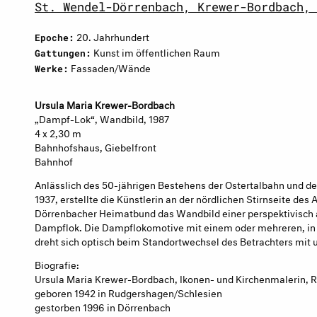
St. Wendel-Dörrenbach, Krewer-Bordbach,
20. Jahrhundert
Epoche:
Kunst im öffentlichen Raum
Gattungen:
Fassaden/Wände
Werke:
Ursula Maria Krewer-Bordbach
„Dampf-Lok“, Wandbild, 1987
4 x 2,30 m
Bahnhofshaus, Giebelfront
Bahnhof
Anlässlich des 50-jährigen Bestehens der Ostertalbahn und 
1937, erstellte die Künstlerin an der nördlichen Stirnseite de
Dörrenbacher Heimatbund das Wandbild einer perspektivisch 
Dampflok. Die Dampflokomotive mit einem oder mehreren, in
dreht sich optisch beim Standortwechsel des Betrachters mit
Biografie:
Ursula Maria Krewer-Bordbach, Ikonen- und Kirchenmalerin, R
geboren 1942 in Rudgershagen/Schlesien
gestorben 1996 in Dörrenbach