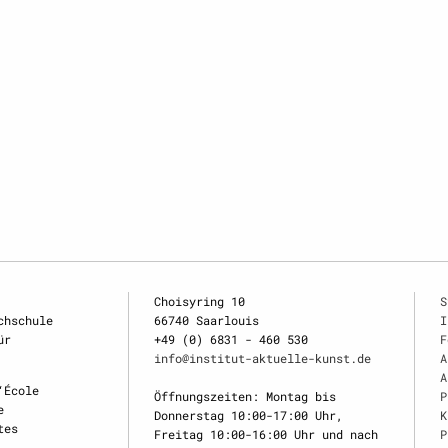
Choisyring 10
S
chschule
66740 Saarlouis
I
ür
+49 (0) 6831 - 460 530
F
info@institut-aktuelle-kunst.de
A
A
‘École
Öffnungszeiten: Montag bis
P
e
Donnerstag 10:00-17:00 Uhr,
K
tes
Freitag 10:00-16:00 Uhr und nach
P