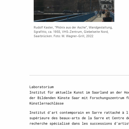
Rudolf Kaster, "Phönix aus der Asche", Wandgestaltung,
Sgrafitto, ca. 1955, VHS-Zentrum, Giebelseite Nord,
Saarbrücken. Foto: M. Wagner-Grill, 2022
Laboratorium
Institut für aktuelle Kunst im Saarland an der Ho
der Bildenden Künste Saar mit Forschungszentrum f
Künstlernachlässe
Institut d‘art contemporain en Sarre rattaché à l
supérieure des beaux-arts de la Sarre et Centre d
recherche spécialisé dans les successions d‘artis