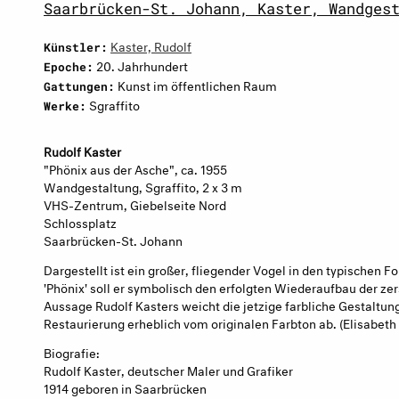
Saarbrücken-St. Johann, Kaster, Wandges
Kaster, Rudolf
Künstler:
20. Jahrhundert
Epoche:
Kunst im öffentlichen Raum
Gattungen:
Sgraffito
Werke:
Rudolf Kaster
"Phönix aus der Asche", ca. 1955
Wandgestaltung, Sgraffito, 2 x 3 m
VHS-Zentrum, Giebelseite Nord
Schlossplatz
Saarbrücken-St. Johann
Dargestellt ist ein großer, fliegender Vogel in den typischen 
'Phönix' soll er symbolisch den erfolgten Wiederaufbau der z
Aussage Rudolf Kasters weicht die jetzige farbliche Gestaltung
Restaurierung erheblich vom originalen Farbton ab. (Elisabeth 
Biografie:
Rudolf Kaster, deutscher Maler und Grafiker
1914 geboren in Saarbrücken