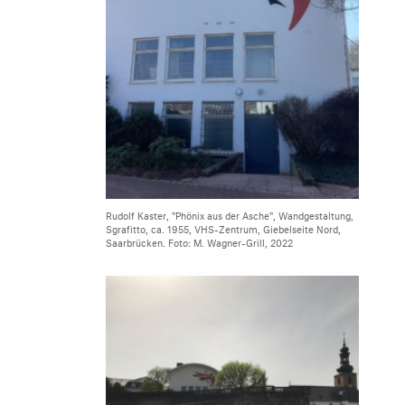
Rudolf Kaster, "Phönix aus der Asche", Wandgestaltung,
Sgrafitto, ca. 1955, VHS-Zentrum, Giebelseite Nord,
Saarbrücken. Foto: M. Wagner-Grill, 2022