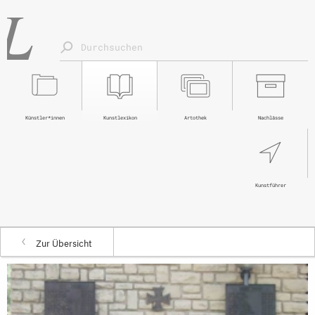
Künstler*innen
Kunstlexikon
Artothek
Nachlässe
Kunstführer
Zur Übersicht