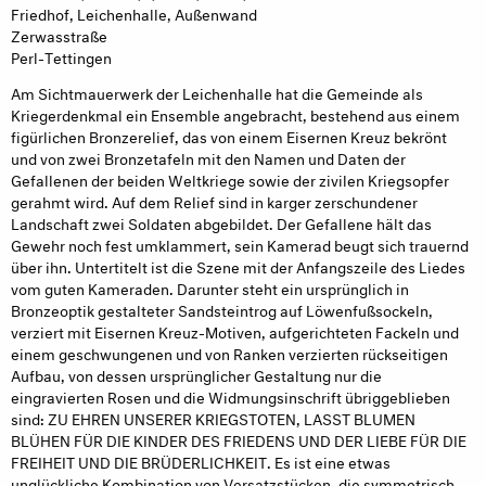
Friedhof, Leichenhalle, Außenwand
Zerwasstraße
Perl-Tettingen
Am Sichtmauerwerk der Leichenhalle hat die Gemeinde als
Kriegerdenkmal ein Ensemble angebracht, bestehend aus einem
figürlichen Bronzerelief, das von einem Eisernen Kreuz bekrönt
und von zwei Bronzetafeln mit den Namen und Daten der
Gefallenen der beiden Weltkriege sowie der zivilen Kriegsopfer
gerahmt wird. Auf dem Relief sind in karger zerschundener
Landschaft zwei Soldaten abgebildet. Der Gefallene hält das
Gewehr noch fest umklammert, sein Kamerad beugt sich trauernd
über ihn. Untertitelt ist die Szene mit der Anfangszeile des Liedes
vom guten Kameraden. Darunter steht ein ursprünglich in
Bronzeoptik gestalteter Sandsteintrog auf Löwenfußsockeln,
verziert mit Eisernen Kreuz-Motiven, aufgerichteten Fackeln und
einem geschwungenen und von Ranken verzierten rückseitigen
Aufbau, von dessen ursprünglicher Gestaltung nur die
eingravierten Rosen und die Widmungsinschrift übriggeblieben
sind: ZU EHREN UNSERER KRIEGSTOTEN, LASST BLUMEN
BLÜHEN FÜR DIE KINDER DES FRIEDENS UND DER LIEBE FÜR DIE
FREIHEIT UND DIE BRÜDERLICHKEIT. Es ist eine etwas
unglückliche Kombination von Versatzstücken, die symmetrisch