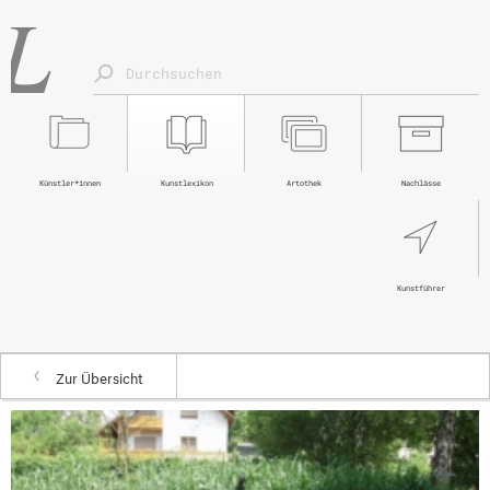
Künstler*innen
Kunstlexikon
Artothek
Nachlässe
Kunstführer
Zur Übersicht