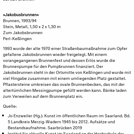
»Jakobusbrunnen«
Brunnen, 1993/94
Stein, Metall, 1,50 x 2 x 1,30 m
Zum Jakobsbrunnen
Perl-Keßlingen
1993 wurde der alte 1970 einer Straßen­baumaßnahme zum Opfer
gefallene Jakobsbrunnen wieder freigelegt. Mit einem
vorangegangenen Brunnenfest und dessen Erlös wurde die
Brunnenpumpe für den Pumpbrunnen finanziert. Der
Jakobsbrunnen steht in der Ortsmitte von Keßlingen und wurde mit
viel Hingabe zusammen mit einem umliegenden Platz gestaltet.
Pflastersteine umkreisen das ovale Brunnenbecken, das mit der
altertümlichen Messingpumpe gefüllt werden kann. Bänke laden
zum Verweilen auf dem Brunnenplatz ein.
Quelle:
Jo Enzweiler (Hg.): Kunst im öffentlichen Raum im Saarland. Bd.
5 Landkreis Merzig-Wadern 1945 bis 2012. Aufsätze und
Bestandsaufnahme. Saarbrücken 2019
Institut für aktuelle Kunst im Saarland an der Hochschule der