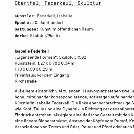
Oberthal, Federkeil, Skulptur
Federkeil, Isabelle
Künstler:
20. Jahrhundert
Epoche:
Kunst im öffentlichen Raum
Gattungen:
Skulptur/Plastik
Werke:
Isabelle
Fed
e
r
k
e
i
l
„Ergänzende Formen“, Skulptur, 1992
Kunststein, 1,27 x 0,78 x 0,34 m
1,10 x 0,90 x 0,29 m
Privathaus, vor dem Eingang
Kirchstraße
Auf einem eigentlich viel zu engen Hausvorplatz stehen zwei 
hohe, miteinander korrespondierende, sozusagen aufeinander
Künstlerin Isabelle Federkeil. Die linke eher hochrechteckige
wie Kopf, Taille und eine Dynamik in Richtung der gegenüber
Eindruck entstehen, als agiere eine tierische Gestalt mit den
eine lineare Binnenstruktur, Abstand der Köpfe vom Rumpf, Kni
Assoziationen an Torero und Stier, Reiter und Pferd oder auc