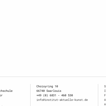
Choisyring 10
S
chschule
66740 Saarlouis
I
ür
+49 (0) 6831 - 460 530
F
info@institut-aktuelle-kunst.de
A
A