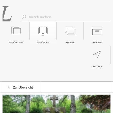
Künstler*innen
Kunstlexikon
Artothek
Nachlässe
Kunstführer
Zur Übersicht