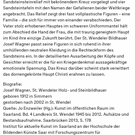
Sandsteinsteinrelief mit bekrönendem Kreuz vorgelegt und vier
Sandsteintafeln mit den Namen der Gefallenen beider Weltkriege
angebracht. Das Relief zeigt drei fast vollplastische Figuren – eine
Familie – die sich für immer von einander verabschieden. Der
Vater stolz erhobenen Hauptes im schweren Uniformmantel hält
zum Abschied die Hand der Frau, die mit traurig geneigtem Haupt
im Kind ihre einzige Zukunft berührt. Der St. Wendeler Bildhauer
Josef Wagner passt seine Figuren in sich ruhend in ihrer
umhüllenden neutralen Kleidung in die Rechteckform des
Sandsteins ein. In der detaillierten Ausarbeitung der Köpfe und
Gesichter erreicht er die für ein Kriegerdenkmal aussagekräftige
emotionale Spannung. Das Kreuz darüber scheint stark verwittert
das dornengekrönte Haupt Christi erahnen zu lassen.
Biografie:
Josef Wagner, St. Wendeler Holz- und Steinbildhauer
geboren 1912 in Simmern
gestorben nach 2002 in St. Wendel
Quelle: Jo Enzweiler (Hg.): Kunst im öffentlichen Raum im
Saarland. Bd. 4 Landkreis St. Wendel 1945 bis 2012. Aufsätze und
Bestandsaufnahme. Saarbrücken 2013, S. 178
Institut für aktuelle Kunst im Saarland an der Hochschule der
Bildenden Künste Saar mit Forschungszentrum für