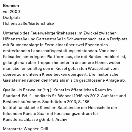
B
runne
n
vor 2000
Dorfplatz
Höhenstraße/Gartenstraße
Unterhalb des Feuerwehrgerätehauses im Zwickel zwischen
Höhenstraße und Gartenstraße in Schwarzenbach ist ein Dorfplatz
mit Brunnenanlage in Form einer über zwei Ebenen sich
erstreckenden Landschaftsgestaltung entstanden. Von einer
Palisaden hinterlegten Plattform aus, die mit Bänken möbliert ist,
gelangt man über Treppen hinunter in die untere Ebene, wobei
man über einen Steg den in Kiesel gefassten Wasserlauf vom
oberen zum unteren Kieselbecken überquert. Drei historische
Gaslaternen runden den Platz als in sich geschlossene Anlage ab.
Quelle: Jo Enzweiler (Hg.): Kunst im öffentlichen Raum im
Saarland. Bd. 4 Landkreis St. Wendel 1945 bis 2012. Aufsätze und
Bestandsaufnahme. Saarbrücken 2013, S. 186
Institut für aktuelle Kunst im Saarland an der Hochschule der
Bildenden Künste Saar mit Forschungszentrum für
Künstlernachlässe gGmbH, Archiv
Margarete Wagner-Grill