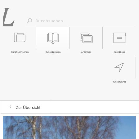
Künstler*innen
Kunstlexikon
Artothek
Nachlässe
Kunstführer
Zur Übersicht