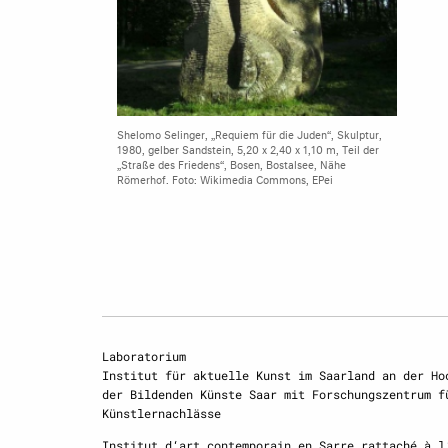
Shelomo Selinger, „Requiem für die Juden“, Skulptur,
1980, gelber Sandstein, 5,20 x 2,40 x 1,10 m, Teil der
„Straße des Friedens“, Bosen, Bostalsee, Nähe
Römerhof. Foto: Wikimedia Commons, EPei
Laboratorium
Institut für aktuelle Kunst im Saarland an der Ho
der Bildenden Künste Saar mit Forschungszentrum f
Künstlernachlässe
Institut d‘art contemporain en Sarre rattaché à l