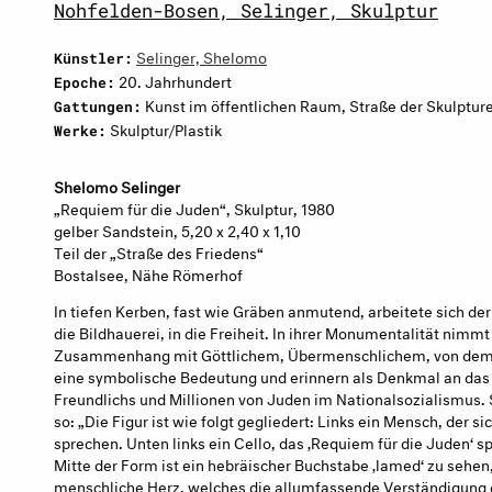
Nohfelden-Bosen, Selinger, Skulptur
Selinger, Shelomo
Künstler:
20. Jahrhundert
Epoche:
Kunst im öffentlichen Raum, Straße der Skulpture
Gattungen:
Skulptur/Plastik
Werke:
Shelomo Selinger
„Requiem für die Juden“, Skulptur, 1980
gelber Sandstein, 5,20 x 2,40 x 1,10
Teil der „Straße des Friedens“
Bostalsee, Nähe Römerhof
In tiefen Kerben, fast wie Gräben anmutend, arbeitete sich de
die Bildhauerei, in die Freiheit. In ihrer Monumentalität nimmt
Zusammenhang mit Göttlichem, Übermenschlichem, von dem Se
eine symbolische Bedeutung und erinnern als Denkmal an das
Freundlichs und Millionen von Juden im Nationalsozialismus. 
so: „Die Figur ist wie folgt gegliedert: Links ein Mensch, der s
sprechen. Unten links ein Cello, das ‚Requiem für die Juden‘ s
Mitte der Form ist ein hebräischer Buchstabe ‚lamed‘ zu sehen,
menschliche Herz, welches die allumfassende Verständigung