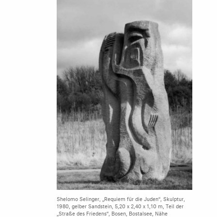
Shelomo Selinger, „Requiem für die Juden“, Skulptur,
1980, gelber Sandstein, 5,20 x 2,40 x 1,10 m, Teil der
„Straße des Friedens“, Bosen, Bostalsee, Nähe