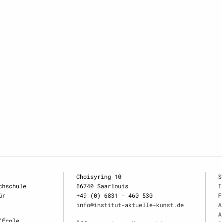
Choisyring 10
S
chschule
66740 Saarlouis
I
ür
+49 (0) 6831 - 460 530
F
info@institut-aktuelle-kunst.de
A
A
‘École