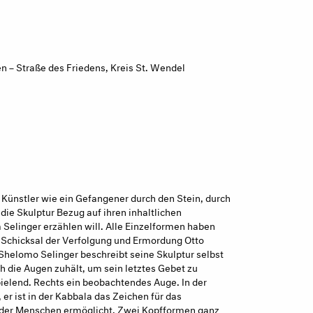
n – Straße des Friedens, Kreis St. Wendel
r Künstler wie ein Gefangener durch den Stein, durch
 die Skulptur Bezug auf ihren inhaltlichen
linger erzählen will. Alle Einzelformen haben
 Schicksal der Verfolgung und Ermordung Otto
Shelomo Selinger beschreibt seine Skulptur selbst
ich die Augen zuhält, um sein letztes Gebet zu
pielend. Rechts ein beobachtendes Auge. In der
 er ist in der Kabbala das Zeichen für das
 der Menschen ermöglicht. Zwei Kopfformen ganz