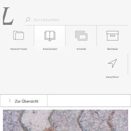
Künstler*innen
Kunstlexikon
Artothek
Nachlässe
Kunstführer
Zur Übersicht