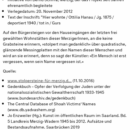
ehrenamtlich begleitete
Verlegedatum: 20. November 2012
Text der Inschrift: "Hier wohnte / Ottilia Hanau / Jg. 1875 /
deportiert 1940 / tot in / Gurs
Auf den Bürgersteigen vor den Hauseingängen der letzten frei
gewählten Wohnstätten dieser MerzigerInnen, an die keine
Grabsteine erinnern, »stolpert man gedanklich« über quadratische,
glänzende Messingplatten mit den Namen dieser Menschen und
wird an sie erinnert, denn so sagt der Künstler: »Ein Mensch ist erst
vergessen, wenn sein Name vergessen ist.«
Quelle:
www.stolpersteine-für-merzig.d...
(11.10.2016)
Gedenkbuch – Opfer der Verfolgung der Juden unter der
nationalsozialistischen Gewaltherrschaft 1933-1945
(www.bundesarchiv.de/gedenkbuch)
The Central Database of Shoah Victims‘ Names
(www.db.yadvashem.org)
Jo Enzweiler (Hg.): Kunst im öffentlichen Raum im Saarland. Bd.
5 Landkreis Merzig-Wadern 1945 bis 2012. Aufsätze und
Bestandsaufnahme. Saarbrücken 2019