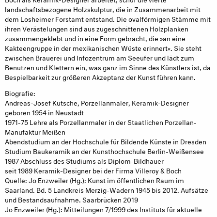
landschaftsbezogene Holzskulptur, die in Zusammenarbeit mit
dem Losheimer Forstamt entstand. Die ovalförmigen Stämme mit
ihren Verästelungen sind aus zugeschnittenen Holzplanken
zusammengeklebt und in eine Form gebracht, die »an eine
Kakteengruppe in der mexikanischen Wüste erinnert«. Sie steht
zwischen Brauerei und Infozentrum am Seeufer und lädt zum
Benutzen und Klettern ein, was ganz im Sinne des Künstlers ist, da
Bespielbarkeit zur größeren Akzeptanz der Kunst führen kann.
Biografie:
Andreas-Josef Kutsche, Porzellanmaler, Keramik-Designer
geboren 1954 in Neustadt
1971-75 Lehre als Porzellanmaler in der ­Staatlichen Porzellan-
Manufaktur Meißen
Abendstudium an der Hochschule für Bildende Künste in Dresden
Studium Baukeramik an der Kunsthochschule Berlin-Weißensee
1987 Abschluss des Studiums als Diplom-Bildhauer
seit 1989 Keramik-Designer bei der Firma Villeroy & Boch
Quelle: Jo Enzweiler (Hg.): Kunst im öffentlichen Raum im
Saarland. Bd. 5 Landkreis Merzig-Wadern 1945 bis 2012. Aufsätze
und Bestandsaufnahme. Saarbrücken 2019
Jo Enzweiler (Hg.): Mitteilungen 7/1999 des Instituts für aktuelle