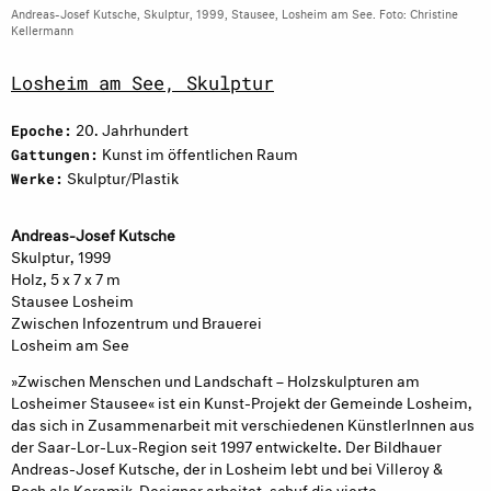
Andreas-Josef Kutsche, Skulptur, 1999, Stausee, Losheim am See. Foto: Christine
Kellermann
Losheim am See, Skulptur
20. Jahrhundert
Epoche:
Kunst im öffentlichen Raum
Gattungen:
Skulptur/Plastik
Werke:
Andreas-Josef Kutsche
Skulptur, 1999
Holz, 5 x 7 x 7 m
Stausee Losheim
Zwischen Infozentrum und Brauerei
Losheim am See
»Zwischen Menschen und Landschaft – Holzskulpturen am
Losheimer Stausee« ist ein Kunst-Projekt der Gemeinde Losheim,
das sich in Zusammenarbeit mit verschiedenen KünstlerInnen aus
der Saar-Lor-Lux-Region seit 1997 entwickelte. Der Bildhauer
Andreas-Josef Kutsche, der in Losheim lebt und bei Villeroy &
Boch als Keramik-Designer arbeitet, schuf die vierte