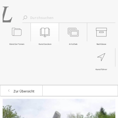
Künstler*innen
Kunstlexikon
Artothek
Nachlässe
Kunstführer
Zur Übersicht