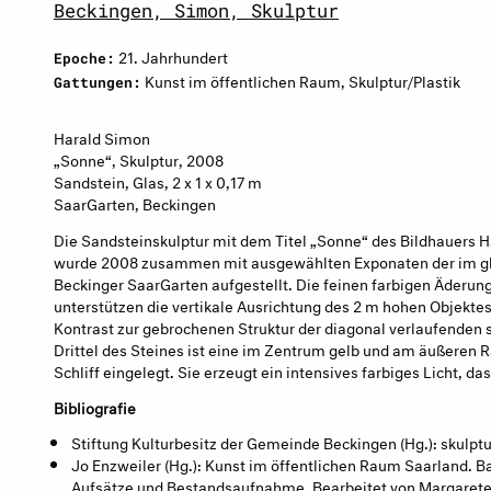
Beckingen, Simon, Skulptur
21. Jahrhundert
Epoche:
Kunst im öffentlichen Raum, Skulptur/Plastik
Gattungen:
Harald Simon
„Sonne“, Skulptur, 2008
Sandstein, Glas, 2 x 1 x 0,17 m
SaarGarten, Beckingen
Die Sandsteinskulptur mit dem Titel „Sonne“ des Bildhauers H
wurde 2008 zusammen mit ausgewählten Exponaten der im gl
Beckinger SaarGarten aufgestellt. Die feinen farbigen Äderu
unterstützen die vertikale Ausrichtung des 2 m hohen Objektes. 
Kontrast zur gebrochenen Struktur der diagonal verlaufenden s
Drittel des Steines ist eine im Zentrum gelb und am äußeren 
Schliff eingelegt. Sie erzeugt ein intensives farbiges Licht, da
Bibliografie
Stiftung Kulturbesitz der Gemeinde Beckingen (Hg.): skulp
Jo Enzweiler (Hg.): Kunst im öffentlichen Raum Saarland. B
Aufsätze und Bestandsaufnahme. Bearbeitet von Margarete W