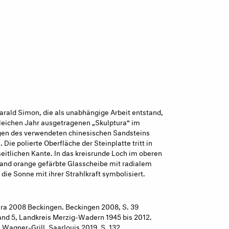
arald Simon, die als unabhängige Arbeit entstand,
eichen Jahr ausgetragenen „Skulptura“ im
ngen des verwendeten chinesischen Sandsteins
Die polierte Oberfläche der Steinplatte tritt in
eitlichen Kante. In das kreisrunde Loch im oberen
Rand orange gefärbte Glasscheibe mit radialem
s die Sonne mit ihrer Strahlkraft symbolisiert.
tura 2008 Beckingen. Beckingen 2008, S. 39
and 5, Landkreis Merzig-Wadern 1945 bis 2012.
agner-Grill. Saarlouis 2019, S. 132