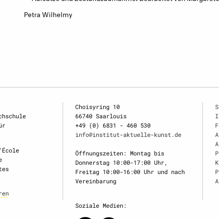
Petra Wilhelmy
Choisyring 10
S
chschule
66740 Saarlouis
I
ür
+49 (0) 6831 - 460 530
F
info@institut-aktuelle-kunst.de
A
A
‘École
Öffnungszeiten: Montag bis
P
e
Donnerstag 10:00-17:00 Uhr,
K
tes
Freitag 10:00-16:00 Uhr und nach
P
Vereinbarung
A
ren
Soziale Medien: