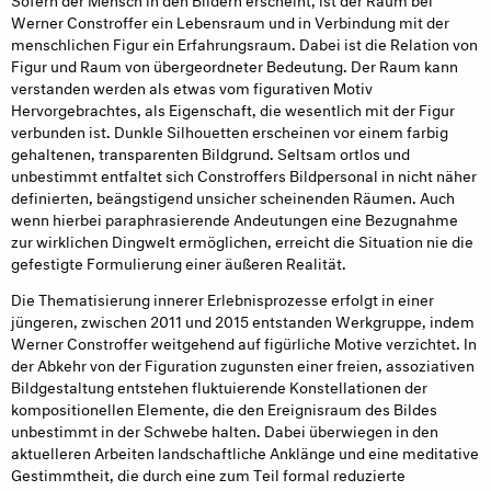
Werner Constroffer ein Lebensraum und in Verbindung mit der
menschlichen Figur ein Erfahrungsraum. Dabei ist die Relation von
Figur und Raum von übergeordneter Bedeutung. Der Raum kann
verstanden werden als etwas vom figurativen Motiv
Hervorgebrachtes, als Eigenschaft, die wesentlich mit der Figur
verbunden ist. Dunkle Silhouetten erscheinen vor einem farbig
gehaltenen, transparenten Bildgrund. Seltsam ortlos und
unbestimmt entfaltet sich Constroffers Bildpersonal in nicht näher
definierten, beängstigend unsicher scheinenden Räumen. Auch
wenn hierbei paraphrasierende Andeutungen eine Bezugnahme
zur wirklichen Dingwelt ermöglichen, erreicht die Situation nie die
gefestigte Formulierung einer äußeren Realität.
Die Thematisierung innerer Erlebnisprozesse erfolgt in einer
jüngeren, zwischen 2011 und 2015 entstanden Werkgruppe, indem
Werner Constroffer weitgehend auf figürliche Motive verzichtet. In
der Abkehr von der Figuration zugunsten einer freien, assoziativen
Bildgestaltung entstehen fluktuierende Konstellationen der
kompositionellen Elemente, die den Ereignisraum des Bildes
unbestimmt in der Schwebe halten. Dabei überwiegen in den
aktuelleren Arbeiten landschaftliche Anklänge und eine meditative
Gestimmtheit, die durch eine zum Teil formal reduzierte