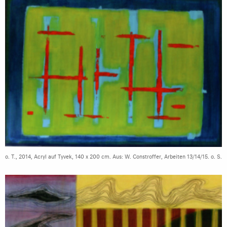
o. T., 2014, Acryl auf Tyvek, 140 x 200 cm. Aus: W. Constroffer, Arbeiten 13/14/15. o. S.