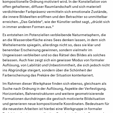
kompositionelle Ordnung motiviert wird. In der Konstellation von
offen gehaltener, diffuser Raumlandschaft und sich materiell
verdichtender Farbpräsenz vermitteln sich emotionale Zustände,
die innere Bildwelten eröffnen und den Betrachter so unmittelbar
erreichen. „Das Gelebte“, wie der Künstler selbst sagt, „drückt sich
in immer anderen Formen aus.“
Es entstehen im Potenziellen verbleibende Naturmetaphern, die
an die Wasseroberfläche eines Sees denken lassen, in dem sich
Weltelemente spiegeln, allerdings nicht so, dass sie klar und
benennbar Erscheinung gewinnen, sondern vielmehr im
Ungewissen verbleiben und so das Rätsel des Bildes als solches
belassen. Auch hier zeigt sich ein gewisser Modus von formaler
Auflösung, von Labilität und Unbestimmtheit, die sich jedoch nicht
ins Abgründige steigert, sondern über die Schönheit der
Farberscheinung das Prekäre der Situation konterkariert.
Im Rahmen dieser Werkphase finden sich ebenso, gleichsam als
Suche nach Ordnung in der Auflösung, Aspekte der Verfestigung.
Horizontalen, Bahnenstrukturen und weitere geometrisierende
Formationen durchdringen die gestisch motivierte Bildsituation
und generieren neue kompositionelle Koordinaten. Bedeutsam für
die neuesten Arbeiten ist hierbei eine Werkgruppe in formaler