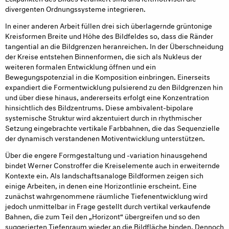
divergenten Ordnungssysteme integrieren.
In einer anderen Arbeit füllen drei sich überlagernde grüntonige
Kreisformen Breite und Höhe des Bildfeldes so, dass die Ränder
tangential an die Bildgrenzen heranreichen. In der Überschneidung
der Kreise entstehen Binnenformen, die sich als Nukleus der
weiteren formalen Entwicklung öffnen und ein
Bewegungspotenzial in die Komposition einbringen. Einerseits
expandiert die Formentwicklung pulsierend zu den Bildgrenzen hin
und über diese hinaus, andererseits erfolgt eine Konzentration
hinsichtlich des Bildzentrums. Diese ambivalent-bipolare
systemische Struktur wird akzentuiert durch in rhythmischer
Setzung eingebrachte vertikale Farbbahnen, die das Sequenzielle
der dynamisch verstandenen Motiventwicklung unterstützen.
Über die engere Formgestaltung und -variation hinausgehend
bindet Werner Constroffer die Kreiselemente auch in erweiternde
Kontexte ein. Als landschaftsanaloge Bildformen zeigen sich
einige Arbeiten, in denen eine Horizontlinie erscheint. Eine
zunächst wahrgenommene räumliche Tiefenentwicklung wird
jedoch unmittelbar in Frage gestellt durch vertikal verkaufende
Bahnen, die zum Teil den „Horizont“ übergreifen und so den
suggerierten Tiefenraum wieder an die Bildfläche binden. Dennoch