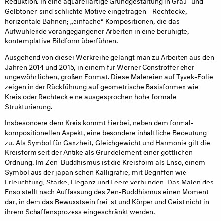
Reduktion. In eine aquarellartige Grundgestaltung in Grau- und
Gelbtönen sind schlichte Motive eingetragen – Rechtecke,
horizontale Bahnen; „einfache“ Kompositionen, die das
Aufwühlende vorangegangener Arbeiten in eine beruhigte,
kontemplative Bildform überführen.
Ausgehend von dieser Werkreihe gelangt man zu Arbeiten aus den
Jahren 2014 und 2015, in einem für Werner Constroffer eher
ungewöhnlichen, großen Format. Diese Malereien auf Tyvek-Folie
zeigen in der Rückführung auf geometrische Basisformen wie
Kreis oder Rechteck eine ausgesprochen hohe formale
Strukturierung.
Insbesondere dem Kreis kommt hierbei, neben dem formal-
kompositionellen Aspekt, eine besondere inhaltliche Bedeutung
zu. Als Symbol für Ganzheit, Gleichgewicht und Harmonie gilt die
Kreisform seit der Antike als Grundelement einer göttlichen
Ordnung. Im Zen-Buddhismus ist die Kreisform als Enso, einem
Symbol aus der japanischen Kalligrafie, mit Begriffen wie
Erleuchtung, Stärke, Eleganz und Leere verbunden. Das Malen des
Enso stellt nach Auffassung des Zen-Buddhismus einen Moment
dar, in dem das Bewusstsein frei ist und Körper und Geist nicht in
ihrem Schaffensprozess eingeschränkt werden.