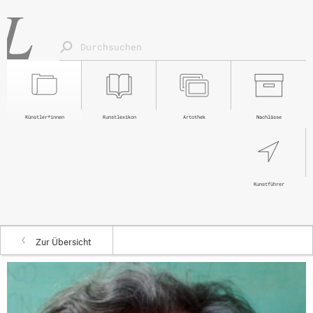
Künstler*innen
Kunstlexikon
Artothek
Nachlässe
Kunstführer
Zur Übersicht