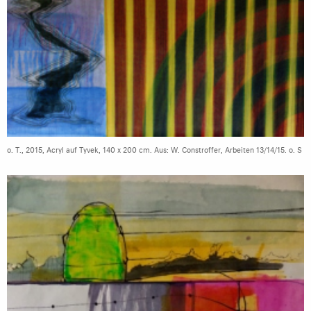
o. T., 2015, Acryl auf Tyvek, 140 x 200 cm. Aus: W. Constroffer, Arbeiten 13/14/15. o. S