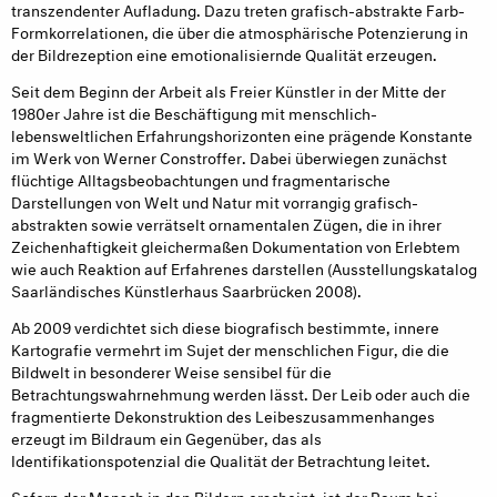
transzendenter Aufladung. Dazu treten grafisch-abstrakte Farb-
Formkorrelationen, die über die atmosphärische Potenzierung in
der Bildrezeption eine emotionalisiernde Qualität erzeugen.
Seit dem Beginn der Arbeit als Freier Künstler in der Mitte der
1980er Jahre ist die Beschäftigung mit menschlich-
lebensweltlichen Erfahrungshorizonten eine prägende Konstante
im Werk von Werner Constroffer. Dabei überwiegen zunächst
flüchtige Alltagsbeobachtungen und fragmentarische
Darstellungen von Welt und Natur mit vorrangig grafisch-
abstrakten sowie verrätselt ornamentalen Zügen, die in ihrer
Zeichenhaftigkeit gleichermaßen Dokumentation von Erlebtem
wie auch Reaktion auf Erfahrenes darstellen (Ausstellungskatalog
Saarländisches Künstlerhaus Saarbrücken 2008).
Ab 2009 verdichtet sich diese biografisch bestimmte, innere
Kartografie vermehrt im Sujet der menschlichen Figur, die die
Bildwelt in besonderer Weise sensibel für die
Betrachtungswahrnehmung werden lässt. Der Leib oder auch die
fragmentierte Dekonstruktion des Leibeszusammenhanges
erzeugt im Bildraum ein Gegenüber, das als
Identifikationspotenzial die Qualität der Betrachtung leitet.
Sofern der Mensch in den Bildern erscheint, ist der Raum bei