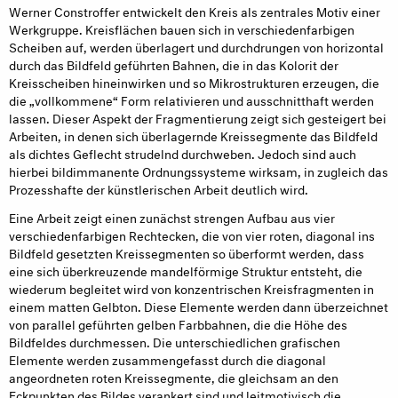
Werner Constroffer entwickelt den Kreis als zentrales Motiv einer
Werkgruppe. Kreisflächen bauen sich in verschiedenfarbigen
Scheiben auf, werden überlagert und durchdrungen von horizontal
durch das Bildfeld geführten Bahnen, die in das Kolorit der
Kreisscheiben hineinwirken und so Mikrostrukturen erzeugen, die
die „vollkommene“ Form relativieren und ausschnitthaft werden
lassen. Dieser Aspekt der Fragmentierung zeigt sich gesteigert bei
Arbeiten, in denen sich überlagernde Kreissegmente das Bildfeld
als dichtes Geflecht strudelnd durchweben. Jedoch sind auch
hierbei bildimmanente Ordnungssysteme wirksam, in zugleich das
Prozesshafte der künstlerischen Arbeit deutlich wird.
Eine Arbeit zeigt einen zunächst strengen Aufbau aus vier
verschiedenfarbigen Rechtecken, die von vier roten, diagonal ins
Bildfeld gesetzten Kreissegmenten so überformt werden, dass
eine sich überkreuzende mandelförmige Struktur entsteht, die
wiederum begleitet wird von konzentrischen Kreisfragmenten in
einem matten Gelbton. Diese Elemente werden dann überzeichnet
von parallel geführten gelben Farbbahnen, die die Höhe des
Bildfeldes durchmessen. Die unterschiedlichen grafischen
Elemente werden zusammengefasst durch die diagonal
angeordneten roten Kreissegmente, die gleichsam an den
Eckpunkten des Bildes verankert sind und leitmotivisch die