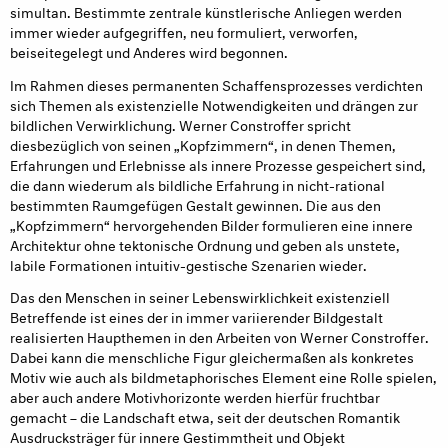
simultan. Bestimmte zentrale künstlerische Anliegen werden
immer wieder aufgegriffen, neu formuliert, verworfen,
beiseitegelegt und Anderes wird begonnen.
Im Rahmen dieses permanenten Schaffensprozesses verdichten
sich Themen als existenzielle Notwendigkeiten und drängen zur
bildlichen Verwirklichung. Werner Constroffer spricht
diesbezüglich von seinen „Kopfzimmern“, in denen Themen,
Erfahrungen und Erlebnisse als innere Prozesse gespeichert sind,
die dann wiederum als bildliche Erfahrung in nicht-rational
bestimmten Raumgefügen Gestalt gewinnen. Die aus den
„Kopfzimmern“ hervorgehenden Bilder formulieren eine innere
Architektur ohne tektonische Ordnung und geben als unstete,
labile Formationen intuitiv-gestische Szenarien wieder.
Das den Menschen in seiner Lebenswirklichkeit existenziell
Betreffende ist eines der in immer variierender Bildgestalt
realisierten Haupthemen in den Arbeiten von Werner Constroffer.
Dabei kann die menschliche Figur gleichermaßen als konkretes
Motiv wie auch als bildmetaphorisches Element eine Rolle spielen,
aber auch andere Motivhorizonte werden hierfür fruchtbar
gemacht – die Landschaft etwa, seit der deutschen Romantik
Ausdrucksträger für innere Gestimmtheit und Objekt