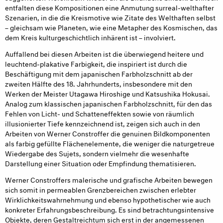
entfalten diese Kompositionen eine Anmutung surreal-welthafter
Szenarien, in die die Kreismotive wie Zitate des Welthaften selbst
– gleichsam wie Planeten, wie eine Metapher des Kosmischen, das
dem Kreis kulturgeschichtlich inhärent ist – involviert.
Auffallend bei diesen Arbeiten ist die überwiegend heitere und
leuchtend-plakative Farbigkeit, die inspiriert ist durch die
Beschäftigung mit dem japanischen Farbholzschnitt ab der
zweiten Hälfte des 18. Jahrhunderts, insbesondere mit den
Werken der Meister Utagawa Hiroshige und Katsushika Hokusai.
Analog zum klassischen japanischen Farbholzschnitt, für den das
Fehlen von Licht- und Schatteneffekten sowie von räumlich
illusionierter Tiefe kennzeichnend ist, zeigen sich auch in den
Arbeiten von Werner Constroffer die genuinen Bildkomponenten
als farbig gefüllte Flächenelemente, die weniger die naturgetreue
Wiedergabe des Sujets, sondern vielmehr die wesenhafte
Darstellung einer Situation oder Empfindung thematisieren.
Werner Constroffers malerische und grafische Arbeiten bewegen
sich somit in permeablen Grenzbereichen zwischen erlebter
Wirklichkeitswahrnehmung und ebenso hypothetischer wie auch
konkreter Erfahrungsbeschreibung. Es sind betrachtungsintensive
Objekte, deren Gestaltreichtum sich erst in der angemessenen