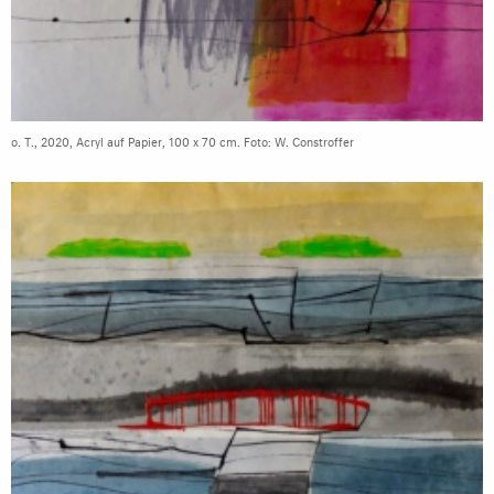
o. T., 2020, Acryl auf Papier, 100 x 70 cm. Foto: W. Constroffer