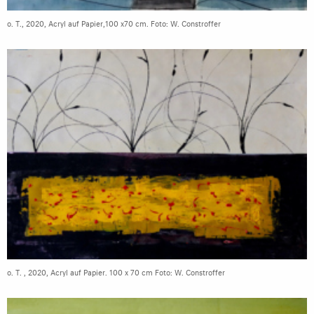
o. T., 2020, Acryl auf Papier,100 x70 cm. Foto: W. Constroffer
o. T. , 2020, Acryl auf Papier. 100 x 70 cm Foto: W. Constroffer