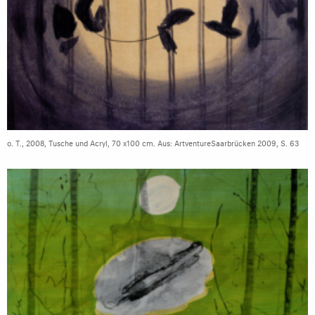
o. T., 2008, Tusche und Acryl, 70 x100 cm. Aus: ArtventureSaarbrücken 2009, S. 63