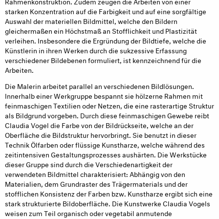
Rahmenkonstruktion. Zudem zeugen die Arbeiten von einer
starken Konzentration auf die Farbigkeit und auf eine sorgfältige
Auswahl der materiellen Bildmittel, welche den Bildern
gleichermaßen ein Höchstmaß an Stofflichkeit und Plastizität
verleihen. Insbesondere die Ergründung der Bildtiefe, welche die
Künstlerin in ihren Werken durch die sukzessive Erfassung
verschiedener Bildebenen formuliert, ist kennzeichnend für die
Arbeiten.
Die Malerin arbeitet parallel an verschiedenen Bildlösungen.
Innerhalb einer Werkgruppe bespannt sie hölzerne Rahmen mit
feinmaschigen Textilien oder Netzen, die eine rasterartige Struktur
als Bildgrund vorgeben. Durch diese feinmaschigen Gewebe reibt
Claudia Vogel die Farbe von der Bildrückseite, welche an der
Oberfläche die Bildstruktur hervorbringt. Sie benutzt in dieser
Technik Ölfarben oder flüssige Kunstharze, welche während des
zeitintensiven Gestaltungsprozesses aushärten. Die Werkstücke
dieser Gruppe sind durch die Verschiedenartigkeit der
verwendeten Bildmittel charakterisiert: Abhängig von den
Materialien, dem Grundraster des Trägermaterials und der
stofflichen Konsistenz der Farben bzw. Kunstharze ergibt sich eine
stark strukturierte Bildoberfläche. Die Kunstwerke Claudia Vogels
weisen zum Teil organisch oder vegetabil anmutende