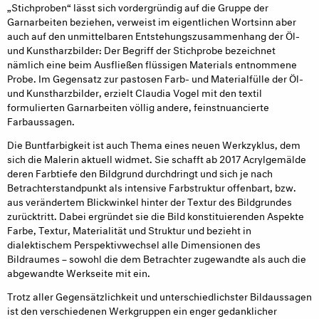
„Stichproben“ lässt sich vordergründig auf die Gruppe der
Garnarbeiten beziehen, verweist im eigentlichen Wortsinn aber
auch auf den unmittelbaren Entstehungszusammenhang der Öl-
und Kunstharzbilder: Der Begriff der Stichprobe bezeichnet
nämlich eine beim Ausfließen flüssigen Materials entnommene
Probe. Im Gegensatz zur pastosen Farb- und Materialfülle der Öl-
und Kunstharzbilder, erzielt Claudia Vogel mit den textil
formulierten Garnarbeiten völlig andere, feinstnuancierte
Farbaussagen.
Die Buntfarbigkeit ist auch Thema eines neuen Werkzyklus, dem
sich die Malerin aktuell widmet. Sie schafft ab 2017 Acrylgemälde
deren Farbtiefe den Bildgrund durchdringt und sich je nach
Betrachterstandpunkt als intensive Farbstruktur offenbart, bzw.
aus verändertem Blickwinkel hinter der Textur des Bildgrundes
zurücktritt. Dabei ergründet sie die Bild konstituierenden Aspekte
Farbe, Textur, Materialität und Struktur und bezieht in
dialektischem Perspektivwechsel alle Dimensionen des
Bildraumes – sowohl die dem Betrachter zugewandte als auch die
abgewandte Werkseite mit ein.
Trotz aller Gegensätzlichkeit und unterschiedlichster Bildaussagen
ist den verschiedenen Werkgruppen ein enger gedanklicher