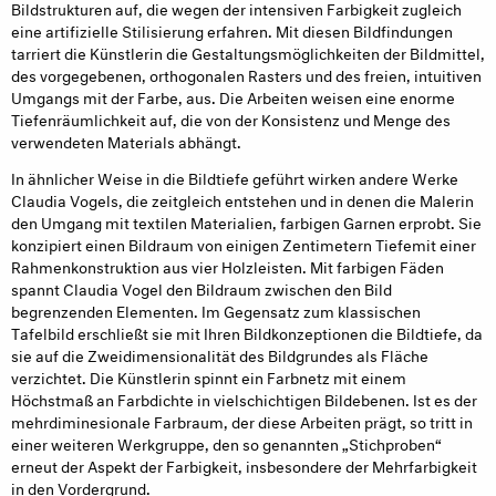
Bildstrukturen auf, die wegen der intensiven Farbigkeit zugleich
eine artifizielle Stilisierung erfahren. Mit diesen Bildfindungen
tarriert die Künstlerin die Gestaltungsmöglichkeiten der Bildmittel,
des vorgegebenen, orthogonalen Rasters und des freien, intuitiven
Umgangs mit der Farbe, aus. Die Arbeiten weisen eine enorme
Tiefenräumlichkeit auf, die von der Konsistenz und Menge des
verwendeten Materials abhängt.
In ähnlicher Weise in die Bildtiefe geführt wirken andere Werke
Claudia Vogels, die zeitgleich entstehen und in denen die Malerin
den Umgang mit textilen Materialien, farbigen Garnen erprobt. Sie
konzipiert einen Bildraum von einigen Zentimetern Tiefemit einer
Rahmenkonstruktion aus vier Holzleisten. Mit farbigen Fäden
spannt Claudia Vogel den Bildraum zwischen den Bild
begrenzenden Elementen. Im Gegensatz zum klassischen
Tafelbild erschließt sie mit Ihren Bildkonzeptionen die Bildtiefe, da
sie auf die Zweidimensionalität des Bildgrundes als Fläche
verzichtet. Die Künstlerin spinnt ein Farbnetz mit einem
Höchstmaß an Farbdichte in vielschichtigen Bildebenen. Ist es der
mehrdiminesionale Farbraum, der diese Arbeiten prägt, so tritt in
einer weiteren Werkgruppe, den so genannten „Stichproben“
erneut der Aspekt der Farbigkeit, insbesondere der Mehrfarbigkeit
in den Vordergrund.