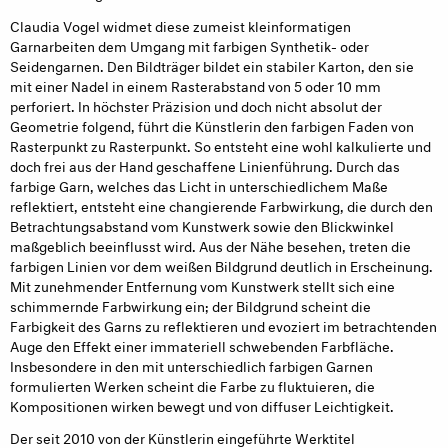
Claudia Vogel widmet diese zumeist kleinformatigen
Garnarbeiten dem Umgang mit farbigen Synthetik- oder
Seidengarnen. Den Bildträger bildet ein stabiler Karton, den sie
mit einer Nadel in einem Rasterabstand von 5 oder 10 mm
perforiert. In höchster Präzision und doch nicht absolut der
Geometrie folgend, führt die Künstlerin den farbigen Faden von
Rasterpunkt zu Rasterpunkt. So entsteht eine wohl kalkulierte und
doch frei aus der Hand geschaffene Linienführung. Durch das
farbige Garn, welches das Licht in unterschiedlichem Maße
reflektiert, entsteht eine changierende Farbwirkung, die durch den
Betrachtungsabstand vom Kunstwerk sowie den Blickwinkel
maßgeblich beeinflusst wird. Aus der Nähe besehen, treten die
farbigen Linien vor dem weißen Bildgrund deutlich in Erscheinung.
Mit zunehmender Entfernung vom Kunstwerk stellt sich eine
schimmernde Farbwirkung ein; der Bildgrund scheint die
Farbigkeit des Garns zu reflektieren und evoziert im betrachtenden
Auge den Effekt einer immateriell schwebenden Farbfläche.
Insbesondere in den mit unterschiedlich farbigen Garnen
formulierten Werken scheint die Farbe zu fluktuieren, die
Kompositionen wirken bewegt und von diffuser Leichtigkeit.
Der seit 2010 von der Künstlerin eingeführte Werktitel