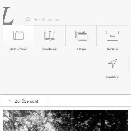
Künstler*innen
Kunstlexikon
Artothek
Nachlässe
Kunstführer
Zur Übersicht