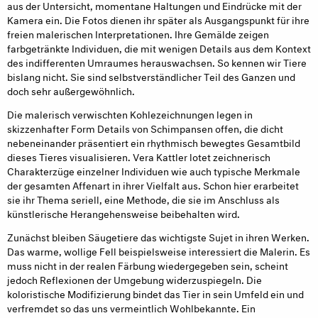
aus der Untersicht, momentane Haltungen und Eindrücke mit der
Kamera ein. Die Fotos dienen ihr später als Ausgangspunkt für ihre
freien malerischen Interpretationen. Ihre Gemälde zeigen
farbgetränkte Individuen, die mit wenigen Details aus dem Kontext
des indifferenten Umraumes herauswachsen. So kennen wir Tiere
bislang nicht. Sie sind selbstverständlicher Teil des Ganzen und
doch sehr außergewöhnlich.
Die malerisch verwischten Kohlezeichnungen legen in
skizzenhafter Form Details von Schimpansen offen, die dicht
nebeneinander präsentiert ein rhythmisch bewegtes Gesamtbild
dieses Tieres visualisieren. Vera Kattler lotet zeichnerisch
Charakterzüge einzelner Individuen wie auch typische Merkmale
der gesamten Affenart in ihrer Vielfalt aus. Schon hier erarbeitet
sie ihr Thema seriell, eine Methode, die sie im Anschluss als
künstlerische Herangehensweise beibehalten wird.
Zunächst bleiben Säugetiere das wichtigste Sujet in ihren Werken.
Das warme, wollige Fell beispielsweise interessiert die Malerin. Es
muss nicht in der realen Färbung wiedergegeben sein, scheint
jedoch Reflexionen der Umgebung widerzuspiegeln. Die
koloristische Modifizierung bindet das Tier in sein Umfeld ein und
verfremdet so das uns vermeintlich Wohlbekannte. Ein