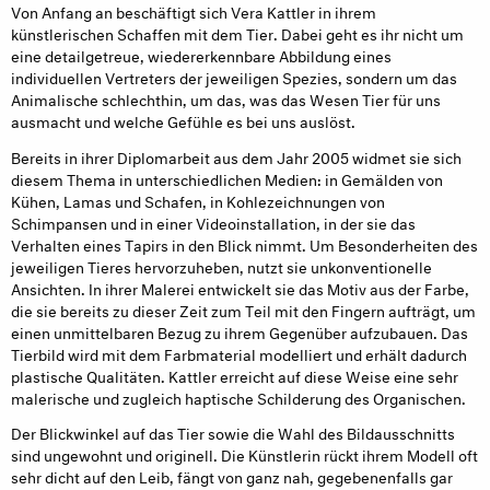
Von Anfang an beschäftigt sich Vera Kattler in ihrem
künstlerischen Schaffen mit dem Tier. Dabei geht es ihr nicht um
eine detailgetreue, wiedererkennbare Abbildung eines
individuellen Vertreters der jeweiligen Spezies, sondern um das
Animalische schlechthin, um das, was das Wesen Tier für uns
ausmacht und welche Gefühle es bei uns auslöst.
Bereits in ihrer Diplomarbeit aus dem Jahr 2005 widmet sie sich
diesem Thema in unterschiedlichen Medien: in Gemälden von
Kühen, Lamas und Schafen, in Kohlezeichnungen von
Schimpansen und in einer Videoinstallation, in der sie das
Verhalten eines Tapirs in den Blick nimmt. Um Besonderheiten des
jeweiligen Tieres hervorzuheben, nutzt sie unkonventionelle
Ansichten. In ihrer Malerei entwickelt sie das Motiv aus der Farbe,
die sie bereits zu dieser Zeit zum Teil mit den Fingern aufträgt, um
einen unmittelbaren Bezug zu ihrem Gegenüber aufzubauen. Das
Tierbild wird mit dem Farbmaterial modelliert und erhält dadurch
plastische Qualitäten. Kattler erreicht auf diese Weise eine sehr
malerische und zugleich haptische Schilderung des Organischen.
Der Blickwinkel auf das Tier sowie die Wahl des Bildausschnitts
sind ungewohnt und originell. Die Künstlerin rückt ihrem Modell oft
sehr dicht auf den Leib, fängt von ganz nah, gegebenenfalls gar