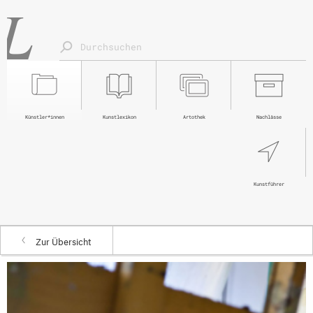
Künstler*innen
Kunstlexikon
Artothek
Nachlässe
Kunstführer
Zur Übersicht