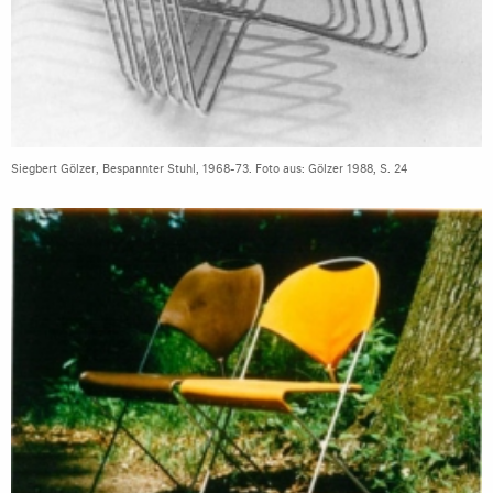
Siegbert Gölzer, Bespannter Stuhl, 1968-73. Foto aus: Gölzer 1988, S. 24