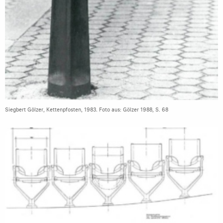
Siegbert Gölzer, Kettenpfosten, 1983. Foto aus: Gölzer 1988, S. 68