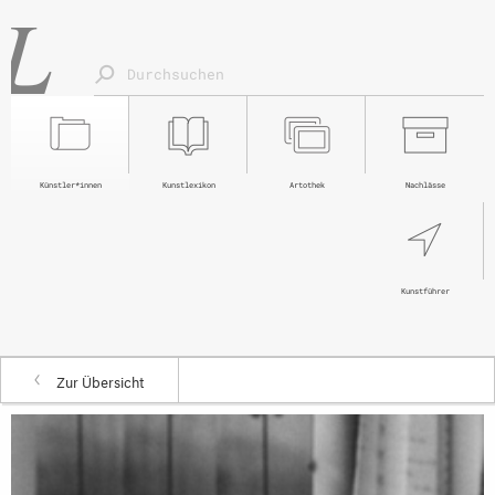
Künstler*innen
Kunstlexikon
Artothek
Nachlässe
Kunstführer
Zur Übersicht