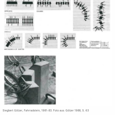
Siegbert Gölzer, Fahrradstein, 1981-83. Foto aus: Gölzer 1988, S. 63