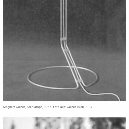
Siegbert Gölzer, Stehlampe, 1967. Foto aus: Gölzer 1988, S. 17