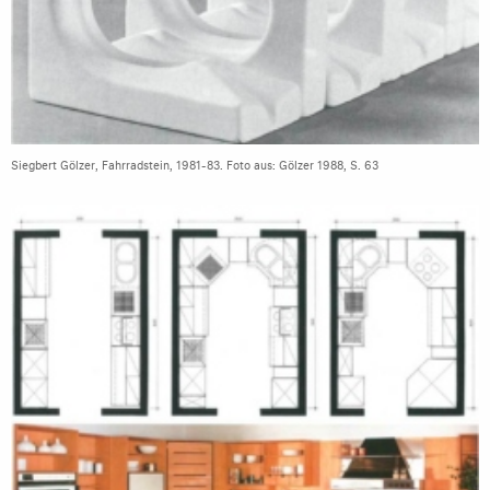
Siegbert Gölzer, Fahrradstein, 1981-83. Foto aus: Gölzer 1988, S. 63