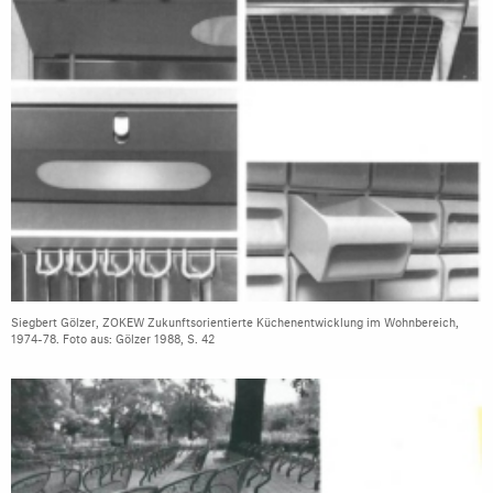
Siegbert Gölzer, ZOKEW Zukunftsorientierte Küchenentwicklung im Wohnbereich,
1974-78. Foto aus: Gölzer 1988, S. 42