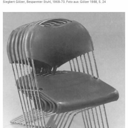
Siegbert Gölzer, Bespannter Stuhl, 1968-73. Foto aus: Gölzer 1988, S. 24