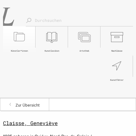
Künstler*innen
Kunstlexikon
Artothek
Nachlässe
Kunstführer
Zur Übersicht
Claisse, Geneviève
1935 geboren in Quiévy, Nord-Pas-de-Calais /