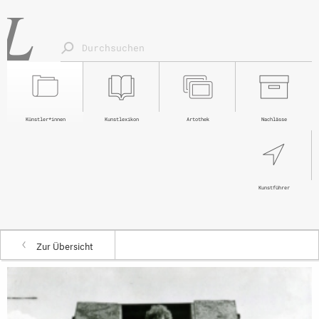
Künstler*innen
Kunstlexikon
Artothek
Nachlässe
Kunstführer
Zur Übersicht