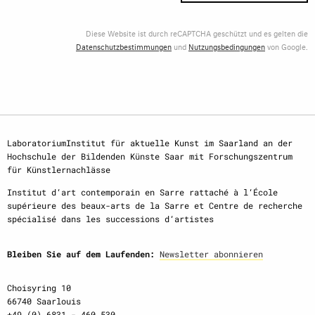
Diese Website ist durch reCAPTCHA geschützt und es gelten die
Datenschutzbestimmungen
und
Nutzungsbedingungen
von Google.
LaboratoriumInstitut für aktuelle Kunst im Saarland an der
Hochschule der Bildenden Künste Saar mit Forschungszentrum
für Künstlernachlässe
Institut d‘art contemporain en Sarre rattaché à l‘École
supérieure des beaux-arts de la Sarre et Centre de recherche
spécialisé dans les successions d‘artistes
Bleiben Sie auf dem Laufenden:
Newsletter abonnieren
Choisyring 10
66740 Saarlouis
+49 (0) 6831 - 460 530