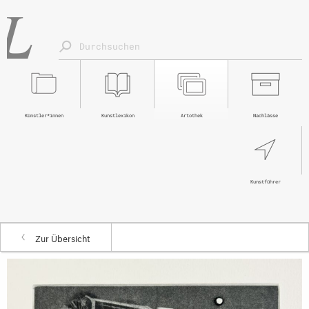
Künstler*innen
Kunstlexikon
Artothek
Nachlässe
Kunstführer
Zur Übersicht