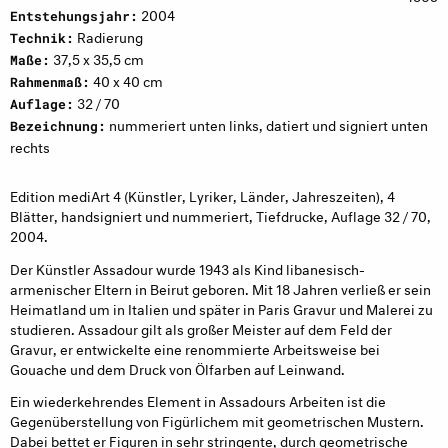
2004
Entstehungsjahr:
Radierung
Technik:
37,5 x 35,5 cm
Maße:
40 x 40 cm
Rahmenmaß:
32 / 70
Auflage:
nummeriert unten links, datiert und signiert unten
Bezeichnung:
rechts
Edition mediArt 4 (Künstler, Lyriker, Länder, Jahreszeiten), 4
Blätter, handsigniert und nummeriert, Tiefdrucke, Auflage 32 / 70,
2004.
Der Künstler Assadour wurde 1943 als Kind libanesisch-
armenischer Eltern in Beirut geboren. Mit 18 Jahren verließ er sein
Heimatland um in Italien und später in Paris Gravur und Malerei zu
studieren. Assadour gilt als großer Meister auf dem Feld der
Gravur, er entwickelte eine renommierte Arbeitsweise bei
Gouache und dem Druck von Ölfarben auf Leinwand.
Ein wiederkehrendes Element in Assadours Arbeiten ist die
Gegenüberstellung von Figürlichem mit geometrischen Mustern.
Dabei bettet er Figuren in sehr stringente, durch geometrische