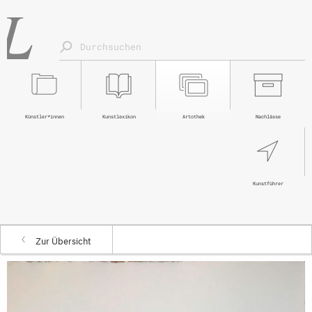
Künstler*innen
Kunstlexikon
Artothek
Nachlässe
Kunstführer
Zur Übersicht