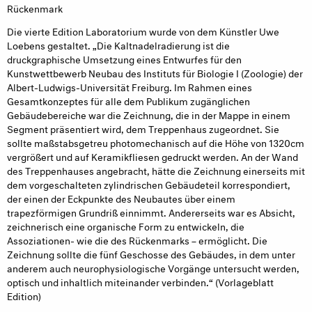
Rückenmark
Die vierte Edition Laboratorium wurde von dem Künstler Uwe
Loebens gestaltet. „Die Kaltnadelradierung ist die
druckgraphische Umsetzung eines Entwurfes für den
Kunstwettbewerb Neubau des Instituts für Biologie I (Zoologie) der
Albert-Ludwigs-Universität Freiburg. Im Rahmen eines
Gesamtkonzeptes für alle dem Publikum zugänglichen
Gebäudebereiche war die Zeichnung, die in der Mappe in einem
Segment präsentiert wird, dem Treppenhaus zugeordnet. Sie
sollte maßstabsgetreu photomechanisch auf die Höhe von 1320cm
vergrößert und auf Keramikfliesen gedruckt werden. An der Wand
des Treppenhauses angebracht, hätte die Zeichnung einerseits mit
dem vorgeschalteten zylindrischen Gebäudeteil korrespondiert,
der einen der Eckpunkte des Neubautes über einem
trapezförmigen Grundriß einnimmt. Andererseits war es Absicht,
zeichnerisch eine organische Form zu entwickeln, die
Assoziationen- wie die des Rückenmarks – ermöglicht. Die
Zeichnung sollte die fünf Geschosse des Gebäudes, in dem unter
anderem auch neurophysiologische Vorgänge untersucht werden,
optisch und inhaltlich miteinander verbinden.“ (Vorlageblatt
Edition)