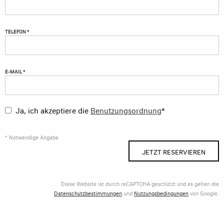
TELEFON *
E-MAIL *
Ja, ich akzeptiere die
Benutzungsordnung
*
* Notwendige Angabe
JETZT RESERVIEREN
Diese Website ist durch reCAPTCHA geschützt und es gelten die
Datenschutzbestimmungen
und
Nutzungsbedingungen
von Google.