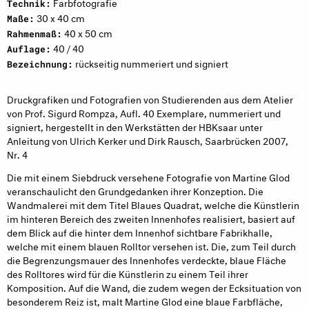
Farbfotografie
Technik:
30 x 40 cm
Maße:
40 x 50 cm
Rahmenmaß:
40 / 40
Auflage:
rückseitig nummeriert und signiert
Bezeichnung:
Druckgrafiken und Fotografien von Studierenden aus dem Atelier
von Prof. Sigurd Rompza, Aufl. 40 Exemplare, nummeriert und
signiert, hergestellt in den Werkstätten der HBKsaar unter
Anleitung von Ulrich Kerker und Dirk Rausch, Saarbrücken 2007,
Nr. 4
Die mit einem Siebdruck versehene Fotografie von Martine Glod
veranschaulicht den Grundgedanken ihrer Konzeption. Die
Wandmalerei mit dem Titel Blaues Quadrat, welche die Künstlerin
im hinteren Bereich des zweiten Innenhofes realisiert, basiert auf
dem Blick auf die hinter dem Innenhof sichtbare Fabrikhalle,
welche mit einem blauen Rolltor versehen ist. Die, zum Teil durch
die Begrenzungsmauer des Innenhofes verdeckte, blaue Fläche
des Rolltores wird für die Künstlerin zu einem Teil ihrer
Komposition. Auf die Wand, die zudem wegen der Ecksituation von
besonderem Reiz ist, malt Martine Glod eine blaue Farbfläche,