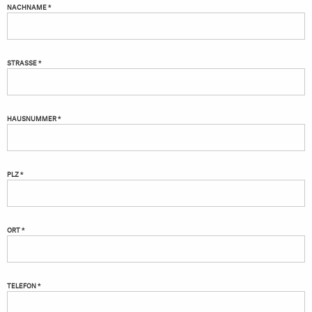
NACHNAME *
STRASSE *
HAUSNUMMER *
PLZ *
ORT *
TELEFON *