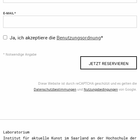
E-MAIL *
Ja, ich akzeptiere die
Benutzungsordnung
*
* Notwendige Angabe
JETZT RESERVIEREN
Diese Website ist durch reCAPTCHA geschützt und es gelten die
Datenschutzbestimmungen
und
Nutzungsbedingungen
von Google.
Laboratorium
Institut für aktuelle Kunst im Saarland an der Hochschule der