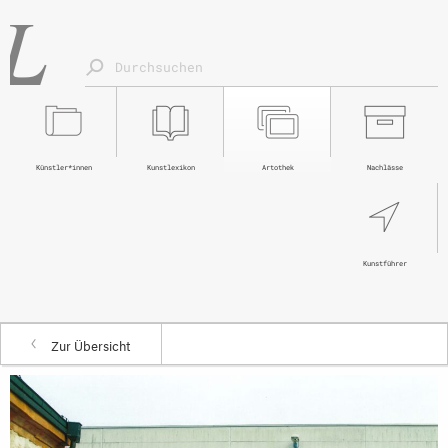
Künstler*innen
Kunstlexikon
Artothek
Nachlässe
Kunstführer
Zur Übersicht