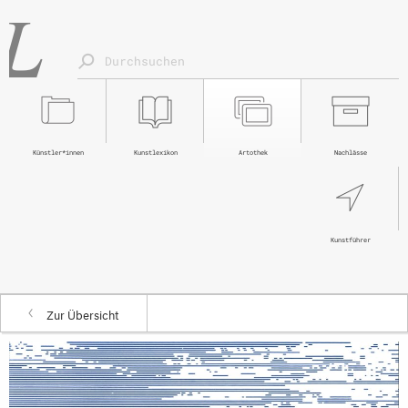
Künstler*innen
Kunstlexikon
Artothek
Nachlässe
Kunstführer
Zur Übersicht