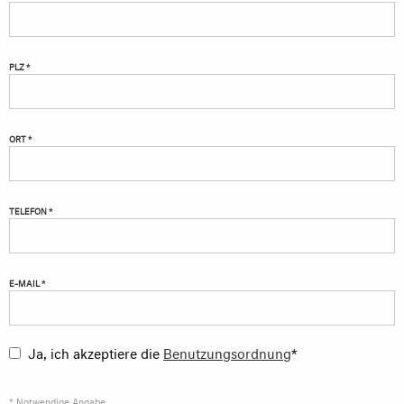
PLZ *
ORT *
TELEFON *
E-MAIL *
Ja, ich akzeptiere die
Benutzungsordnung
*
* Notwendige Angabe