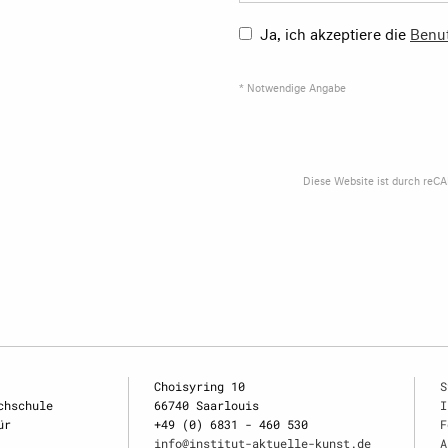
Ja, ich akzeptiere die
Benu
* Notwendige Angabe
Diese Website ist durch reC
Choisyring 10
S
chschule
66740 Saarlouis
I
ür
+49 (0) 6831 - 460 530
F
info@institut-aktuelle-kunst.de
A