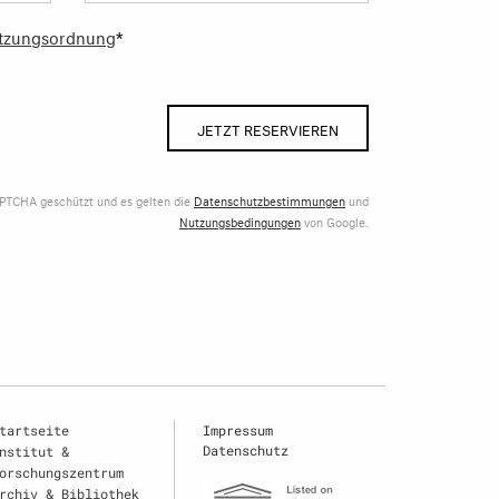
tzungsordnung
*
JETZT RESERVIEREN
APTCHA geschützt und es gelten die
Datenschutzbestimmungen
und
Nutzungsbedingungen
von Google.
tartseite
Impressum
Datenschutz
nstitut &
orschungszentrum
rchiv & Bibliothek