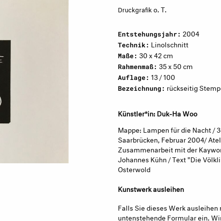
o. T.
Druckgrafik
2004
Entstehungsjahr:
Linolschnitt
Technik:
30 x 42 cm
Maße:
35 x 50 cm
Rahmenmaß:
13 / 100
Auflage:
rückseitig Stemp
Bezeichnung:
Künstler*in: Duk-Ha Woo
Mappe: Lampen für die Nacht / 34
Saarbrücken, Februar 2004/ Atel
Zusammenarbeit mit der Kaywon S
Johannes Kühn / Text "Die Völkli
Osterwold
Kunstwerk ausleihen
Falls Sie dieses Werk ausleihen 
untenstehende Formular ein. Wir