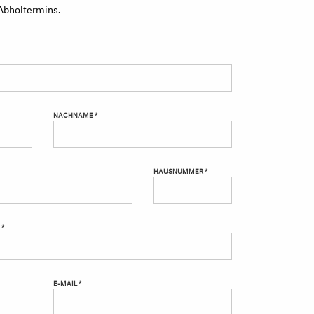
Abholtermins.
NACHNAME *
HAUSNUMMER *
 *
E-MAIL *