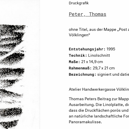
Druckgrafik
Peter, Thomas
ohne Titel, aus der Mappe „Post 
Völklingen“
1995
Entstehungsjahr:
Linolschnitt
Technik:
21 x 14,9 cm
Maße:
29,7 x 21 cm
Rahmenmaß:
signiert und dati
Bezeichnung:
Atelier Handwerkergasse Völklin
Thomas Peters Beitrag zur Mappe
Ausarbeitung. Die Linolplatte, d
dass die Druckflächen porös und 
an natürliche landschaftliche F
Panoramakulisse.