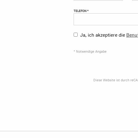
TELEFON *
Ja, ich akzeptiere die
Benu
* Notwendige Angabe
Diese Website ist durch reC