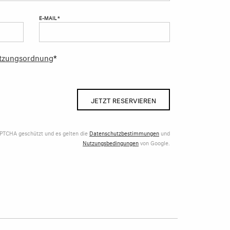
E-MAIL *
tzungsordnung
*
JETZT RESERVIEREN
APTCHA geschützt und es gelten die
Datenschutzbestimmungen
und
Nutzungsbedingungen
von Google.