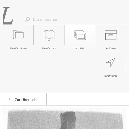
Künstler*innen
Kunstlexikon
Artothek
Nachlässe
Kunstführer
Zur Übersicht