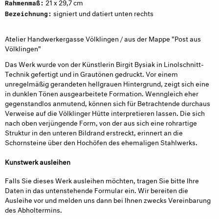
21 x 29,7 cm
Rahmenmaß:
signiert und datiert unten rechts
Bezeichnung:
Atelier Handwerkergasse Völklingen / aus der Mappe "Post aus
Völklingen"
Das Werk wurde von der Künstlerin
Birgit Bysiak
in Linolschnitt-
Technik gefertigt und in Grautönen gedruckt. Vor einem
unregelmäßig gerandeten hellgrauen Hintergrund, zeigt sich eine
in dunklen Tönen ausgearbeitete Formation. Wenngleich eher
gegenstandlos anmutend, können sich für Betrachtende durchaus
Verweise auf die Völklinger Hütte interpretieren lassen. Die sich
nach oben verjüngende Form, von der aus sich eine rohrartige
Struktur in den unteren Bildrand erstreckt, erinnert an die
Schornsteine über den Hochöfen des ehemaligen Stahlwerks.
Kunstwerk ausleihen
Falls Sie dieses Werk ausleihen möchten, tragen Sie bitte Ihre
Daten in das untenstehende Formular ein. Wir bereiten die
Ausleihe vor und melden uns dann bei Ihnen zwecks Vereinbarung
des Abholtermins.