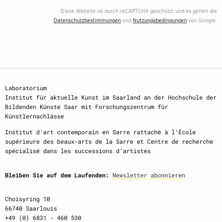
Diese Website ist durch reCAPTCHA geschützt und es gelten die
Datenschutzbestimmungen
und
Nutzungsbedingungen
von Google.
Laboratorium
Institut für aktuelle Kunst im Saarland an der Hochschule der
Bildenden Künste Saar mit Forschungszentrum für
Künstlernachlässe
Institut d‘art contemporain en Sarre rattaché à l‘École
supérieure des beaux-arts de la Sarre et Centre de recherche
spécialisé dans les successions d‘artistes
Bleiben Sie auf dem Laufenden:
Newsletter abonnieren
Choisyring 10
66740 Saarlouis
+49 (0) 6831 - 460 530