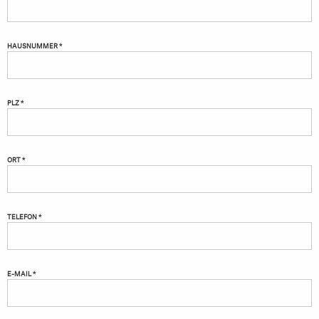
HAUSNUMMER *
PLZ *
ORT *
TELEFON *
E-MAIL *