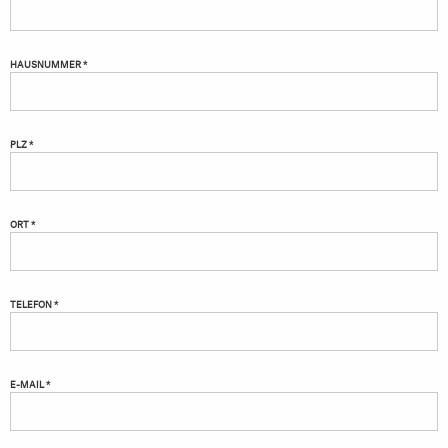
HAUSNUMMER *
PLZ *
ORT *
TELEFON *
E-MAIL *