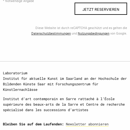
* Notwendige Angabe
JETZT RESERVIEREN
Diese Website ist durch reCAPTCHA geschützt und es gelten die
Datenschutzbestimmungen
und
Nutzungsbedingungen
von Google.
Laboratorium
Institut für aktuelle Kunst im Saarland an der Hochschule der
Bildenden Künste Saar mit Forschungszentrum für
Künstlernachlässe
Institut d‘art contemporain en Sarre rattaché à l‘École
supérieure des beaux-arts de la Sarre et Centre de recherche
spécialisé dans les successions d‘artistes
Bleiben Sie auf dem Laufenden:
Newsletter abonnieren