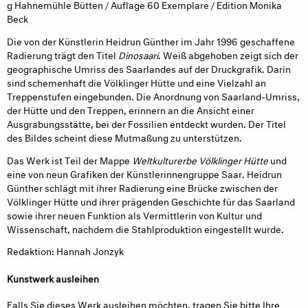
g Hahnemühle Bütten / Auflage 60 Exemplare / Edition Monika
Beck
Die von der Künstlerin Heidrun Günther im Jahr 1996 geschaffene
Radierung trägt den Titel
Dinosaari
. Weiß abgehoben zeigt sich der
geographische Umriss des Saarlandes auf der Druckgrafik. Darin
sind schemenhaft die Völklinger Hütte und eine Vielzahl an
Treppenstufen eingebunden. Die Anordnung von Saarland-Umriss,
der Hütte und den Treppen, erinnern an die Ansicht einer
Ausgrabungsstätte, bei der Fossilien entdeckt wurden. Der Titel
des Bildes scheint diese Mutmaßung zu unterstützen.
Das Werk ist Teil der Mappe
Weltkulturerbe Völklinger Hütte
und
eine von neun Grafiken der Künstlerinnengruppe Saar. Heidrun
Günther schlägt mit ihrer Radierung eine Brücke zwischen der
Völklinger Hütte und ihrer prägenden Geschichte für das Saarland
sowie ihrer neuen Funktion als Vermittlerin von Kultur und
Wissenschaft, nachdem die Stahlproduktion eingestellt wurde.
Redaktion: Hannah Jonzyk
Kunstwerk ausleihen
Falls Sie dieses Werk ausleihen möchten, tragen Sie bitte Ihre