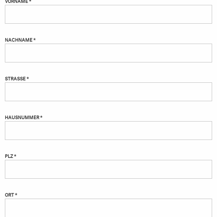
VORNAME *
NACHNAME *
STRASSE *
HAUSNUMMER *
PLZ *
ORT *