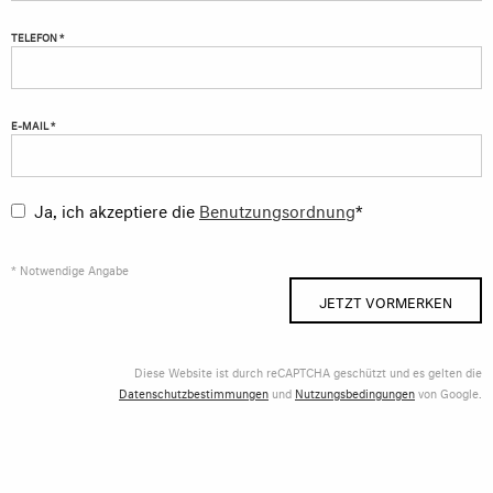
TELEFON *
E-MAIL *
Ja, ich akzeptiere die
Benutzungsordnung
*
* Notwendige Angabe
JETZT VORMERKEN
Diese Website ist durch reCAPTCHA geschützt und es gelten die
Datenschutzbestimmungen
und
Nutzungsbedingungen
von Google.