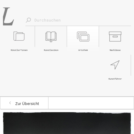
Künstler*innen
Kunstlexikon
Artothek
Nachlässe
Kunstführer
Zur Übersicht