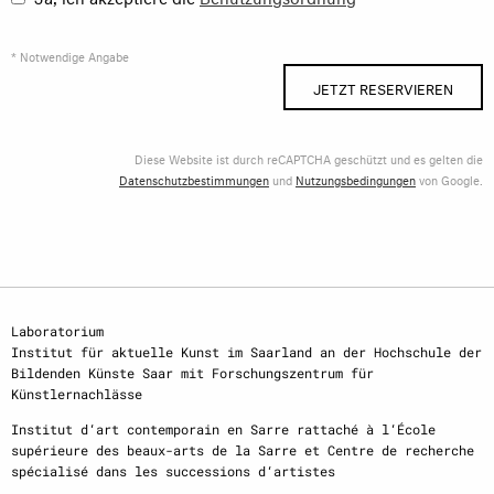
* Notwendige Angabe
JETZT RESERVIEREN
Diese Website ist durch reCAPTCHA geschützt und es gelten die
Datenschutzbestimmungen
und
Nutzungsbedingungen
von Google.
Laboratorium
Institut für aktuelle Kunst im Saarland an der Hochschule der
Bildenden Künste Saar mit Forschungszentrum für
Künstlernachlässe
Institut d‘art contemporain en Sarre rattaché à l‘École
supérieure des beaux-arts de la Sarre et Centre de recherche
spécialisé dans les successions d‘artistes