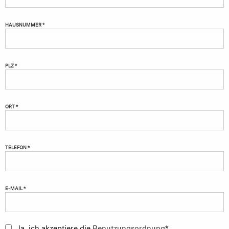
HAUSNUMMER *
PLZ *
ORT *
TELEFON *
E-MAIL *
Ja, ich akzeptiere die
Benutzungsordnung
*