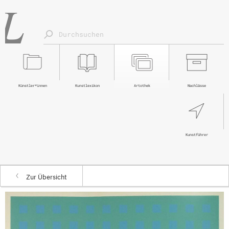
Künstler*innen
Kunstlexikon
Artothek
Nachlässe
Kunstführer
Zur Übersicht