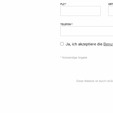
PLZ *
ORT
TELEFON *
Ja, ich akzeptiere die
Benu
* Notwendige Angabe
Diese Website ist durch reC