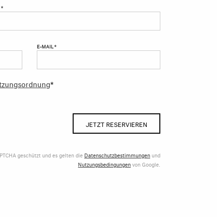
 *
E-MAIL *
tzungsordnung
*
JETZT RESERVIEREN
APTCHA geschützt und es gelten die
Datenschutzbestimmungen
und
Nutzungsbedingungen
von Google.