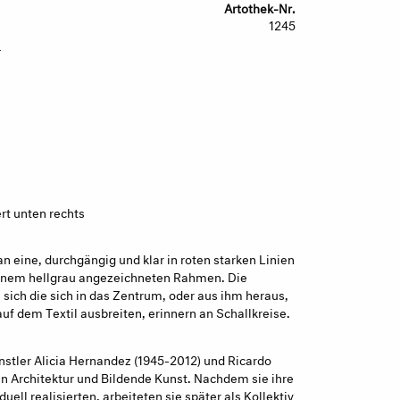
Artothek-Nr.
1245
z
ert unten rechts
 eine, durchgängig und klar in roten starken Linien
einem hellgrau angezeichneten Rahmen. Die
sich die sich in das Zentrum, oder aus ihm heraus,
uf dem Textil ausbreiten, erinnern an Schallkreise.
nstler Alicia Hernandez (1945-2012) und Ricardo
n Architektur und Bildende Kunst. Nachdem sie ihre
uell realisierten, arbeiteten sie später als Kollektiv