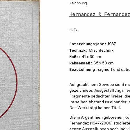
Zeichnung
Hernandez & Fernande
o. T.
1987
Entstehungsjahr:
Mischtechnik
Technik:
41 x 30 cm
Maße:
65 x 50 cm
Rahmenmaß:
signiert und dati
Bezeichnung:
Auf gräulichem Gewebe sieht man
gezeichnete, Ausgestaltung in 
Fragmente gedachter Kreise, die 
im selben Abstand zu einander, a
Das Werk trägt keinen Titel.
Die in Argentinien geborenen Kü
Fernandez (1947-2006) studierte
ersten Ausstellungen noch individ