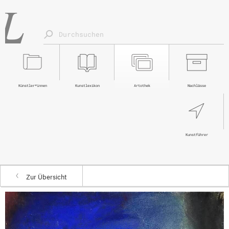
Künstler*innen
Kunstlexikon
Artothek
Nachlässe
Kunstführer
Zur Übersicht