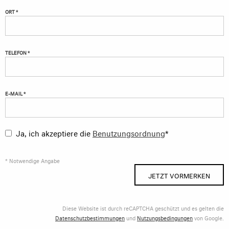
ORT *
TELEFON *
E-MAIL *
Ja, ich akzeptiere die
Benutzungsordnung
*
* Notwendige Angabe
JETZT VORMERKEN
Diese Website ist durch reCAPTCHA geschützt und es gelten die
Datenschutzbestimmungen
und
Nutzungsbedingungen
von Google.