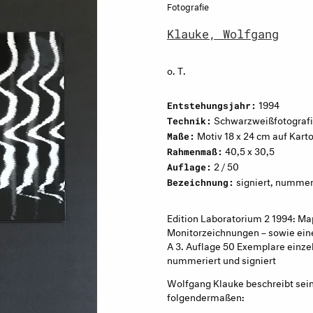
Fotografie
Klauke, Wolfgang
o. T.
1994
Entstehungsjahr:
Schwarzweißfotograf
Technik:
Motiv 18 x 24 cm auf Kart
Maße:
40,5 x 30,5
Rahmenmaß:
2 / 50
Auflage:
signiert, nummeri
Bezeichnung:
Edition Laboratorium 2 1994: Ma
Monitorzeichnungen – sowie eine
A 3. Auflage 50 Exemplare einzel
nummeriert und signiert
Wolfgang Klauke beschreibt sein
folgendermaßen: