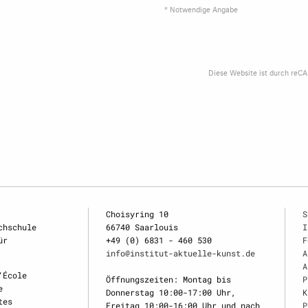
* Notwendige Angabe
Diese Website ist durch reC
Choisyring 10
S
chschule
66740 Saarlouis
I
ür
+49 (0) 6831 - 460 530
F
info@institut-aktuelle-kunst.de
A
A
‘École
Öffnungszeiten: Montag bis
P
e
Donnerstag 10:00-17:00 Uhr,
K
tes
Freitag 10:00-16:00 Uhr und nach
P