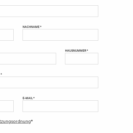
NACHNAME *
HAUSNUMMER *
 *
E-MAIL *
tzungsordnung
*