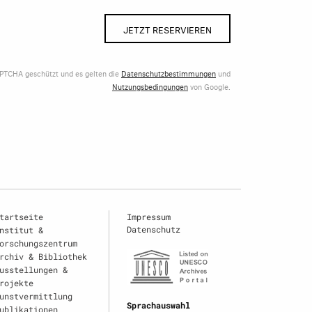
JETZT RESERVIEREN
APTCHA geschützt und es gelten die
Datenschutzbestimmungen
und
Nutzungsbedingungen
von Google.
tartseite
Impressum
Datenschutz
nstitut &
orschungszentrum
rchiv & Bibliothek
usstellungen &
rojekte
unstvermittlung
Sprachauswahl
ublikationen