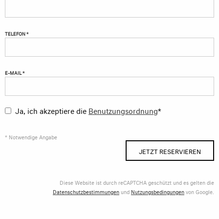
TELEFON *
E-MAIL *
Ja, ich akzeptiere die
Benutzungsordnung
*
* Notwendige Angabe
JETZT RESERVIEREN
Diese Website ist durch reCAPTCHA geschützt und es gelten die
Datenschutzbestimmungen
und
Nutzungsbedingungen
von Google.