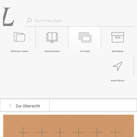
Künstler*innen
Kunstlexikon
Artothek
Nachlässe
Kunstführer
Zur Übersicht