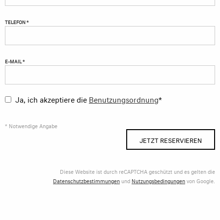
TELEFON *
E-MAIL *
Ja, ich akzeptiere die
Benutzungsordnung
*
* Notwendige Angabe
JETZT RESERVIEREN
Diese Website ist durch reCAPTCHA geschützt und es gelten die
Datenschutzbestimmungen
und
Nutzungsbedingungen
von Google.