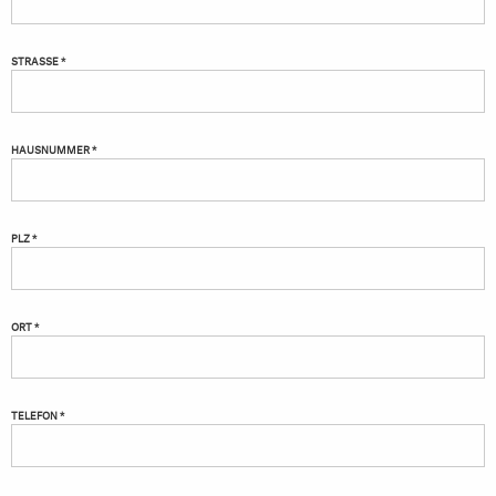
STRASSE *
HAUSNUMMER *
PLZ *
ORT *
TELEFON *