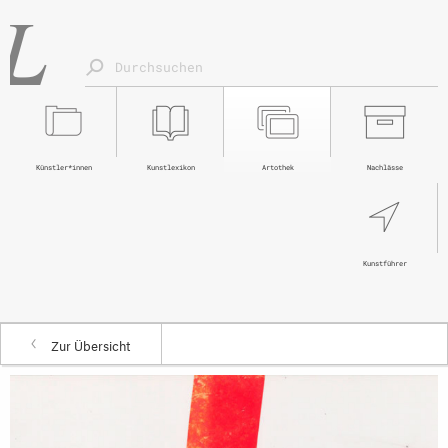
Künstler*innen
Kunstlexikon
Artothek
Nachlässe
Kunstführer
Zur Übersicht