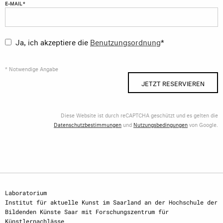
E-MAIL *
Ja, ich akzeptiere die
Benutzungsordnung
*
* Notwendige Angabe
JETZT RESERVIEREN
Diese Website ist durch reCAPTCHA geschützt und es gelten die
Datenschutzbestimmungen
und
Nutzungsbedingungen
von Google.
Laboratorium
Institut für aktuelle Kunst im Saarland an der Hochschule der
Bildenden Künste Saar mit Forschungszentrum für
Künstlernachlässe