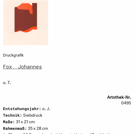
Druckgrafik
Fox, Johannes
o. T.
Artothek-Nr.
0495
o. J.
Entstehungsjahr:
Siebdruck
Technik:
31 x 21 cm
Maße:
35 x 28 cm
Rahmenmaß: