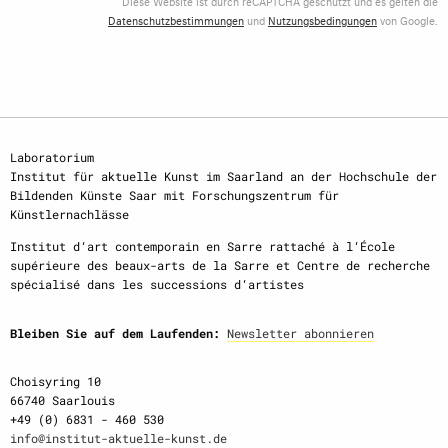
Diese Website ist durch reCAPTCHA geschützt und es gelten die
Datenschutzbestimmungen
und
Nutzungsbedingungen
von Google.
Laboratorium
Institut für aktuelle Kunst im Saarland an der Hochschule der
Bildenden Künste Saar mit Forschungszentrum für
Künstlernachlässe
Institut d‘art contemporain en Sarre rattaché à l‘École
supérieure des beaux-arts de la Sarre et Centre de recherche
spécialisé dans les successions d‘artistes
Bleiben Sie auf dem Laufenden:
Newsletter abonnieren
Choisyring 10
66740 Saarlouis
+49 (0) 6831 - 460 530
info@institut-aktuelle-kunst.de