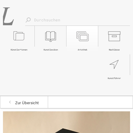
Künstler*innen
Kunstlexikon
Artothek
Nachlässe
Kunstführer
Zur Übersicht