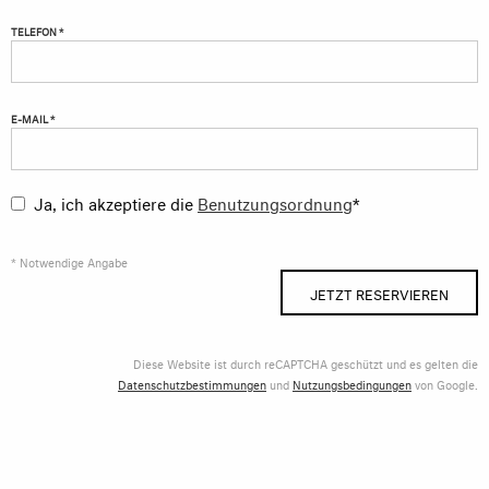
TELEFON *
E-MAIL *
Ja, ich akzeptiere die
Benutzungsordnung
*
* Notwendige Angabe
JETZT RESERVIEREN
Diese Website ist durch reCAPTCHA geschützt und es gelten die
Datenschutzbestimmungen
und
Nutzungsbedingungen
von Google.