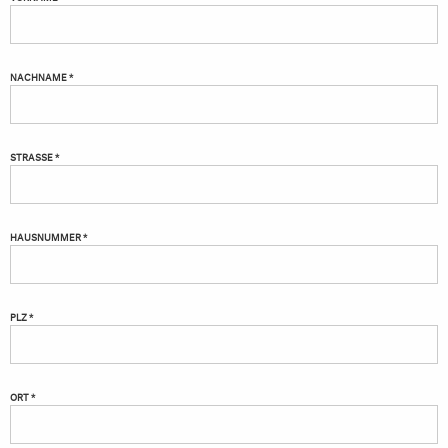
NACHNAME *
STRASSE *
HAUSNUMMER *
PLZ *
ORT *