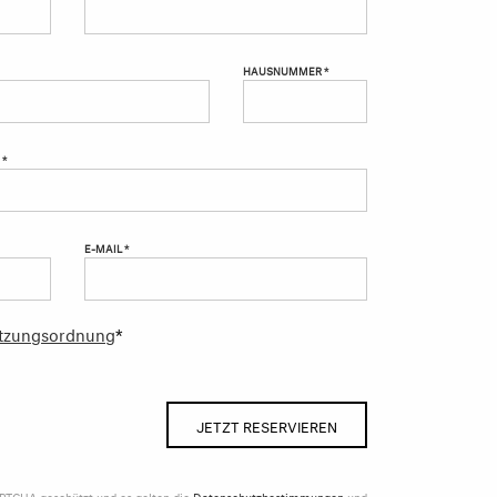
HAUSNUMMER *
 *
E-MAIL *
tzungsordnung
*
JETZT RESERVIEREN
APTCHA geschützt und es gelten die
Datenschutzbestimmungen
und