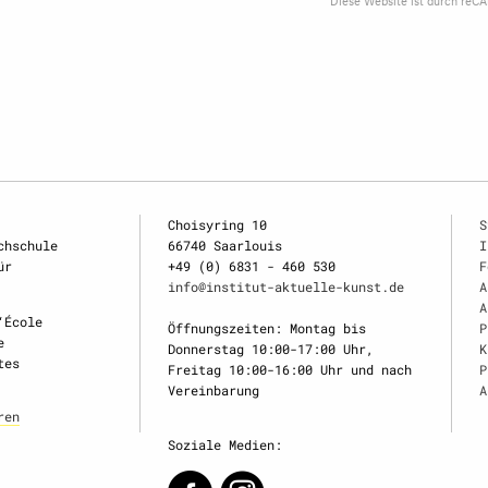
Choisyring 10
S
chschule
66740 Saarlouis
I
ür
+49 (0) 6831 - 460 530
F
info@institut-aktuelle-kunst.de
A
A
‘École
Öffnungszeiten: Montag bis
P
e
Donnerstag 10:00-17:00 Uhr,
K
tes
Freitag 10:00-16:00 Uhr und nach
P
Vereinbarung
A
ren
Soziale Medien: