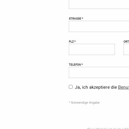
STRASSE *
PLZ *
ORT
TELEFON *
Ja, ich akzeptiere die
Benu
* Notwendige Angabe
Diese Website ist durch reC