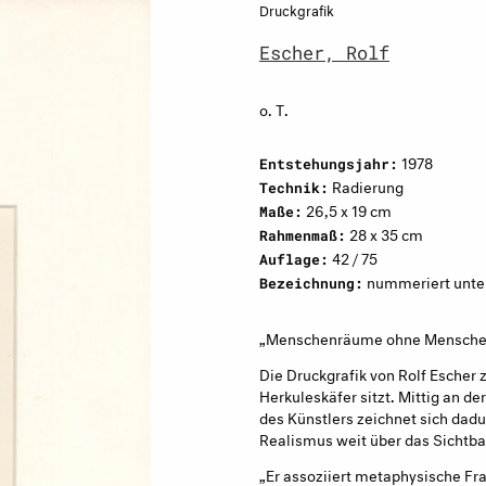
Druckgrafik
Escher, Rolf
o. T.
1978
Entstehungsjahr:
Radierung
Technik:
26,5 x 19 cm
Maße:
28 x 35 cm
Rahmenmaß:
42 / 75
Auflage:
nummeriert unten 
Bezeichnung:
„Menschenräume ohne Mensche
Die Druckgrafik von Rolf Escher z
Herkuleskäfer sitzt. Mittig an de
des Künstlers zeichnet sich dadur
Realismus weit über das Sichtba
„Er assoziiert metaphysische Fr