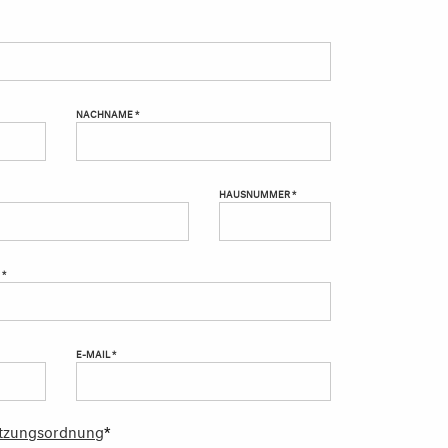
NACHNAME *
HAUSNUMMER *
 *
E-MAIL *
tzungsordnung
*