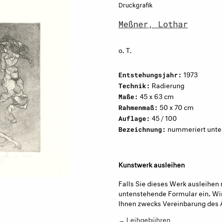
Druckgrafik
Meßner, Lothar
o. T.
1973
Entstehungsjahr:
Radierung
Technik:
45 x 63 cm
Maße:
50 x 70 cm
Rahmenmaß:
45 / 100
Auflage:
nummeriert unten 
Bezeichnung:
Kunstwerk ausleihen
Falls Sie dieses Werk ausleihen 
untenstehende Formular ein. Wir
Ihnen zwecks Vereinbarung des 
→ Leihgebühren