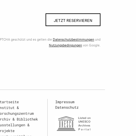
JETZT RESERVIEREN
APTCHA geschützt und es gelten die
Datenschutzbestimmungen
und
Nutzungsbedingungen
von Google.
tartseite
Impressum
Datenschutz
nstitut &
orschungszentrum
rchiv & Bibliothek
usstellungen &
rojekte