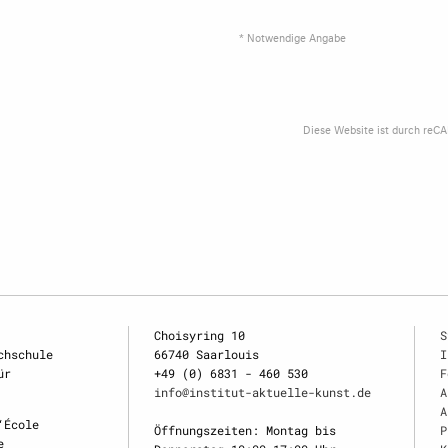
* Notwendige Angabe
Diese Website ist durch reC
Choisyring 10
S
chschule
66740 Saarlouis
I
ür
+49 (0) 6831 - 460 530
F
info@institut-aktuelle-kunst.de
A
A
‘École
Öffnungszeiten: Montag bis
P
e