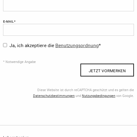
E-MAIL *
Ja, ich akzeptiere die
Benutzungsordnung
*
* Notwendige Angabe
JETZT VORMERKEN
Diese Website ist durch reCAPTCHA geschützt und es gelten die
Datenschutzbestimmungen
und
Nutzungsbedingungen
von Google.