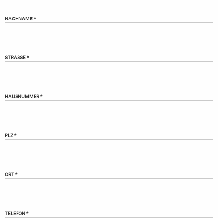
NACHNAME *
STRASSE *
HAUSNUMMER *
PLZ *
ORT *
TELEFON *