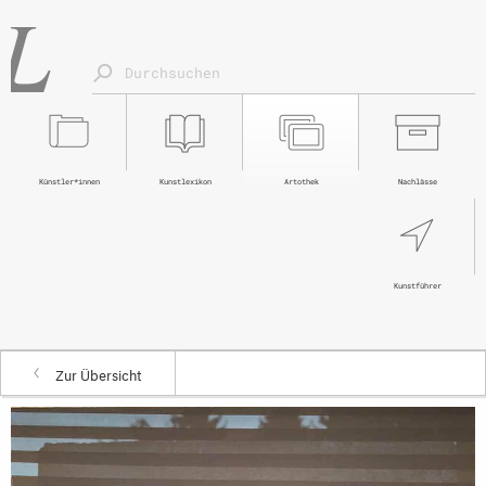
Künstler*innen
Kunstlexikon
Artothek
Nachlässe
Kunstführer
Zur Übersicht