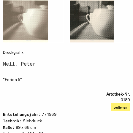
Druckgrafik
Mell, Peter
"Ferien 5"
Artothek-Nr.
0180
verliehen
7 / 1969
Entstehungsjahr:
Siebdruck
Technik:
89 x 68 cm
Maße: