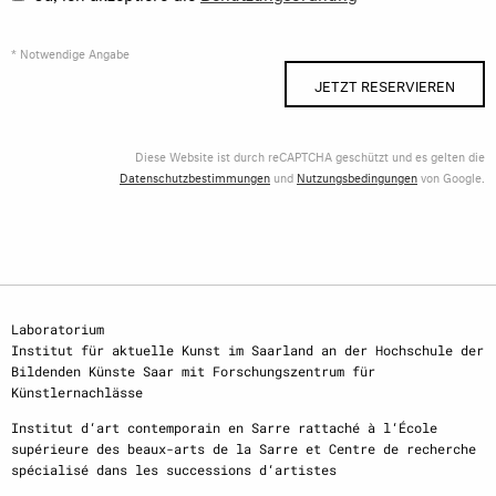
* Notwendige Angabe
JETZT RESERVIEREN
Diese Website ist durch reCAPTCHA geschützt und es gelten die
Datenschutzbestimmungen
und
Nutzungsbedingungen
von Google.
Laboratorium
Institut für aktuelle Kunst im Saarland an der Hochschule der
Bildenden Künste Saar mit Forschungszentrum für
Künstlernachlässe
Institut d‘art contemporain en Sarre rattaché à l‘École
supérieure des beaux-arts de la Sarre et Centre de recherche
spécialisé dans les successions d‘artistes