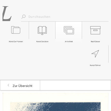
Künstler*innen
Kunstlexikon
Artothek
Nachlässe
Kunstführer
Zur Übersicht