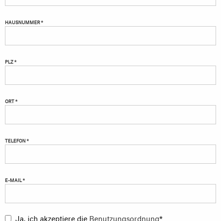
HAUSNUMMER *
PLZ *
ORT *
TELEFON *
E-MAIL *
Ja, ich akzeptiere die
Benutzungsordnung
*