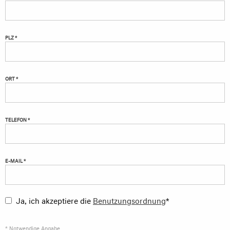
PLZ *
ORT *
TELEFON *
E-MAIL *
Ja, ich akzeptiere die
Benutzungsordnung
*
* Notwendige Angabe