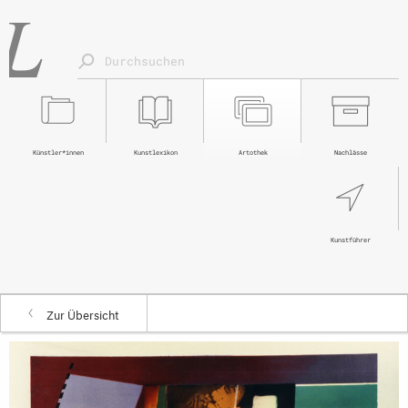
Künstler*innen
Kunstlexikon
Artothek
Nachlässe
Kunstführer
Zur Übersicht