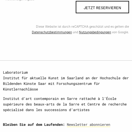
JETZT RESERVIEREN
Diese Website ist durch reCAPTCHA geschützt und es gelten die
Datenschutzbestimmungen
und
Nutzungsbedingungen
von Google.
Laboratorium
Institut für aktuelle Kunst im Saarland an der Hochschule der
Bildenden Künste Saar mit Forschungszentrum für
Künstlernachlässe
Institut d‘art contemporain en Sarre rattaché à l‘École
supérieure des beaux-arts de la Sarre et Centre de recherche
spécialisé dans les successions d‘artistes
Bleiben Sie auf dem Laufenden:
Newsletter abonnieren