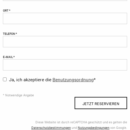
ORT *
TELEFON *
E-MAIL *
Ja, ich akzeptiere die
Benutzungsordnung
*
* Notwendige Angabe
JETZT RESERVIEREN
Diese Website ist durch reCAPTCHA geschützt und es gelten die
Datenschutzbestimmungen
und
Nutzungsbedingungen
von Google.