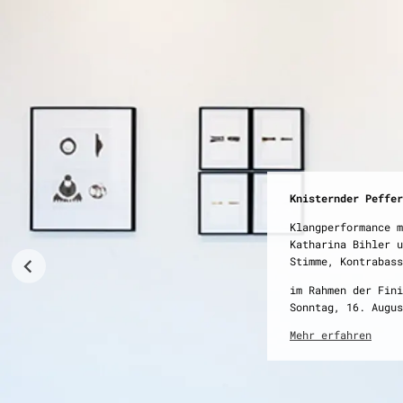
saarländischer kün
schwarzundweiß – d
Knisternder Peffer
Klangperformance m
Dauer der Ausstell
Katharina Bihler u
21. Juni – 16. Aug
Stimme, Kontrabass
Finissage: Sonntag
im Rahmen der Fin
Öffnungszeiten
Sonntag, 16. Augus
Di–Fr, 10–17 Uhr
So 14–18 Uhr
Mehr erfahren
Mehr erfahren