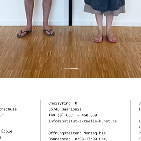
Choisyring 10
S
chschule
66740 Saarlouis
I
ür
+49 (0) 6831 - 460 530
F
info@institut-aktuelle-kunst.de
A
A
‘École
Öffnungszeiten: Montag bis
P
e
Donnerstag 10:00-17:00 Uhr,
K