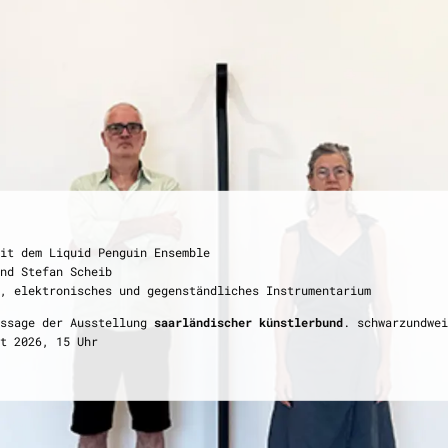
stlerbund
ie zweite
it dem Liquid Penguin Ensemble
ung
nd Stefan Scheib
ust 2026
, elektronisches und gegenständliches Instrumentarium
, 16. August 2026, 15 Uhr
issage der Ausstellung
saarländischer künstlerbund
. schwarzundwei
t 2026, 15 Uhr